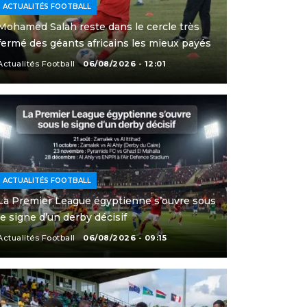
ACTUALITÉS FOOTBALL
Mohamed Salah reste dans le cercle très
fermé des géants africains les mieux payés
Actualités Football
06/08/2026 - 12:01
ACTUALITÉS FOOTBALL
La Premier League égyptienne s’ouvre sous
le signe d’un derby décisif
Actualités Football
06/08/2026 - 09:15