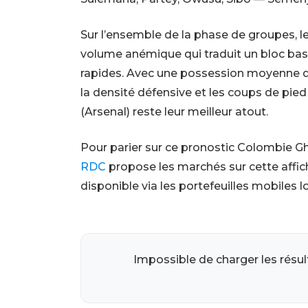
Sur l’ensemble de la phase de groupes, le
volume anémique qui traduit un bloc ba
rapides. Avec une possession moyenne d
la densité défensive et les coups de pie
(Arsenal) reste leur meilleur atout.
Pour parier sur ce pronostic Colombie G
RDC
propose les marchés sur cette affi
disponible via les portefeuilles mobiles l
Impossible de charger les résult