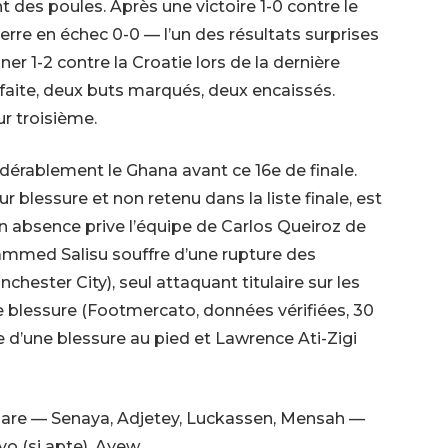
 des poules. Après une victoire 1-0 contre le
erre en échec 0-0 — l’un des résultats surprises
er 1-2 contre la Croatie lors de la dernière
 défaite, deux buts marqués, deux encaissés.
ur troisième.
idérablement le Ghana avant ce 16e de finale.
lessure et non retenu dans la liste finale, est
son absence prive l’équipe de Carlos Queiroz de
ohammed Salisu souffre d’une rupture des
ester City), seul attaquant titulaire sur les
ne blessure (Footmercato, données vérifiées, 30
re d’une blessure au pied et Lawrence Ati-Zigi
sare — Senaya, Adjetey, Luckassen, Mensah —
 (si apte), Ayew.