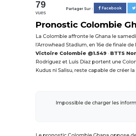
79
Facebook
Partager Sur :
vues
Pronostic Colombie G
La Colombie affronte le Ghana le samedi 4
l’Arrowhead Stadium, en 16e de finale de
Victoire Colombie @1.549
·
BTTS Non
Rodríguez et Luis Díaz portent une Col
Kudus ni Salisu, reste capable de créer la
Impossible de charger les inform
Le pronostic Colombie Ghana oppose deu