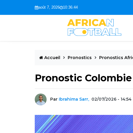
août 7, 2026
10:36:45
Accueil
Pronostics
Pronostics Afri
Pronostic Colombie
Par
Ibrahima Sarr,
02/07/2026 - 14:54