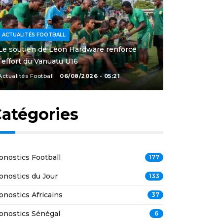
ACTUALITÉS FOOTBALL
Le soutien de Leon Hardware renforce
l’effort du Vanuatu U16
Actualités Football
06/08/2026 - 05:21
atégories
onostics Football
177
onostics du Jour
133
onostics Africains
37
onostics Sénégal
6