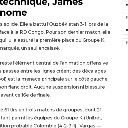
 technique, James
onome
#
olide. Elle a battu l’Ouzbékistan 3-1 lors de la
face à la RD Congo. Pour son dernier match, elle
qui lui a assuré la première place du Groupe K.
s marqués, un seul encaissé.
reste l’élément central de l’animation offensive
s passes entre les lignes créent des décalages
ool) est la menace principale sur le côté gauche.
son flanc droit. Aucune suspension ni blessure
vant ce 16e de finale.
té 61 tirs en trois matchs de groupes, dont 21
rtant parmi les équipes du Groupe K (Unibet,
ition probable Colombie (4-2-3-1) : Vargas —