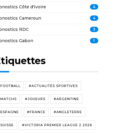
onostics Côte d'Ivoire
4
onostics Cameroun
4
onostics RDC
3
onostics Gabon
1
tiquettes
#FOOTBALL
#ACTUALITÉS SPORTIVES
#MATCHS
#JOUEURS
#ARGENTINE
#ESPAGNE
#FRANCE
#ANGLETERRE
SUISSE
#VICTORIA PREMIER LEAGUE 2 2026