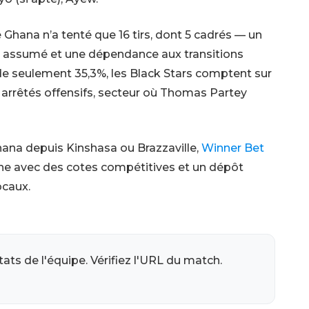
 Ghana n’a tenté que 16 tirs, dont 5 cadrés — un
s assumé et une dépendance aux transitions
e seulement 35,3%, les Black Stars comptent sur
d arrêtés offensifs, secteur où Thomas Partey
hana depuis Kinshasa ou Brazzaville,
Winner Bet
che avec des cotes compétitives et un dépôt
ocaux.
ats de l'équipe. Vérifiez l'URL du match.