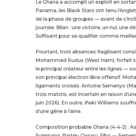
Le Ghana a accompli un exploit en sortant
Panama, les Black Stars ont tenu l’Anglet
de la phase de groupes — avant de s’inclin
journée. Bilan : une victoire, un nul, une
Suffisant pour se qualifier comme meille
Pourtant, trois absences fragilisent cons
Mohammed Kudus (West Ham), forfait sur b
le principal créateur entre les lignes — 
son principal électron libre offensif. M
ligaments croisés. Antoine Semenyo (Manch
trois matchs, est incertain en raison d’u
juin 2026). En outre, Iñaki Williams souff
d’une gêne à l’aine.
Composition probable Ghana (4-4-2) : A
Sulemana, Partey, Owusu, Sibo — Semenyo