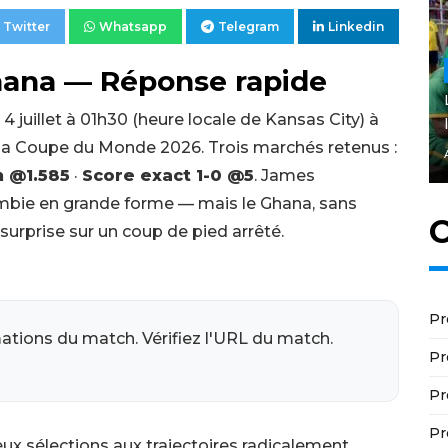
Twitter
Whatsapp
Telegram
Linkedin
hana — Réponse rapide
 juillet à 01h30 (heure locale de Kansas City) à
 la Coupe du Monde 2026. Trois marchés retenus :
 @1.585
·
Score exact 1-0 @5
. James
ombie en grande forme — mais le Ghana, sans
C
 surprise sur un coup de pied arrêté.
Pr
ations du match. Vérifiez l'URL du match.
Pr
Pr
Pr
x sélections aux trajectoires radicalement