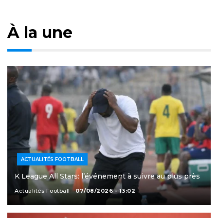
À la une
ACTUALITÉS FOOTBALL
K League All Stars: l’événement à suivre au plus près
Actualités Football
07/08/2026 - 13:02