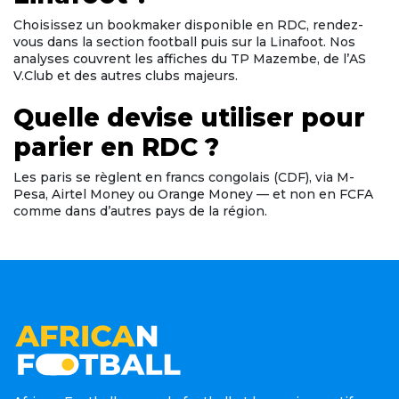
Choisissez un bookmaker disponible en RDC, rendez-
vous dans la section football puis sur la Linafoot. Nos
analyses couvrent les affiches du TP Mazembe, de l’AS
V.Club et des autres clubs majeurs.
Quelle devise utiliser pour
parier en RDC ?
Les paris se règlent en francs congolais (CDF), via M-
Pesa, Airtel Money ou Orange Money — et non en FCFA
comme dans d’autres pays de la région.