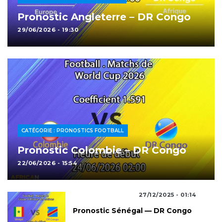
Pronostic Angleterre – DR Congo
29/06/2026 - 19:30
CATÉGORIE : PRONOSTICS FOOTBALL
Pronostic Colombie – DR Congo
22/06/2026 - 15:54
Pronostics Africains
27/12/2025 - 01:14
Pronostic Sénégal — DR Congo