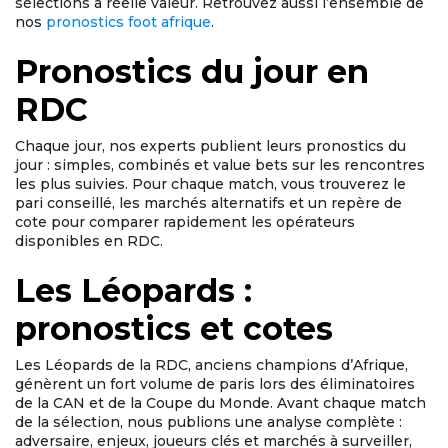
sélections à réelle valeur. Retrouvez aussi l’ensemble de
nos
pronostics foot afrique
.
Pronostics du jour en
RDC
Chaque jour, nos experts publient leurs pronostics du
jour : simples, combinés et value bets sur les rencontres
les plus suivies. Pour chaque match, vous trouverez le
pari conseillé, les marchés alternatifs et un repère de
cote pour comparer rapidement les opérateurs
disponibles en RDC.
Les Léopards :
pronostics et cotes
Les Léopards de la RDC, anciens champions d’Afrique,
génèrent un fort volume de paris lors des éliminatoires
de la CAN et de la Coupe du Monde. Avant chaque match
de la sélection, nous publions une analyse complète :
adversaire, enjeux, joueurs clés et marchés à surveiller,