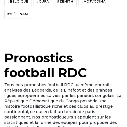
#BELGIQUE
#OUFA
#ZÉNITH
#VOJVODINA
#VIÊT-NAM
Pronostics
football RDC
Tous nos pronostics football RDC au même endroit :
analyses des Léopards, de la Linafoot et des grandes
ligues européennes suivies par les parieurs congolais. La
République Démocratique du Congo possède une
histoire footballistique riche et des clubs au prestige
continental, ce qui en fait un terrain de paris
passionnant. Nos pronostiqueurs s’appuient sur les
statistiques et la forme des équipes pour proposer des