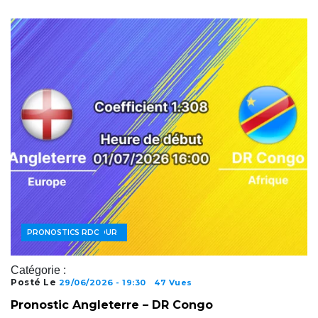
PRONOSTICS AFRICAINS
PRONOSTICS DU JOUR
PRONOSTICS RDC
Catégorie :
Posté Le
29/06/2026 - 19:30
47 Vues
Pronostic Angleterre – DR Congo