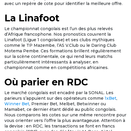
avec un repère de cote pour identifier la meilleure offre.
La Linafoot
Le championnat congolais est l’un des plus relevés
d’Afrique francophone. Nos pronostics couvrent la
Linafoot (Ligue 1 congolaise) et ses clubs mythiques
comme le TP Mazembe, l’AS V.Club ou le Daring Club
Motema Pembe. Ces formations brillent régulièrement
sur la scène continentale, ce qui rend leurs matchs
particulièrement intéressants à analyser, en
championnat comme en compétitions africaines.
Où parier en RDC
Le marché congolais est encadré par la SONAL. Les
parieurs s’appuient sur des opérateurs comme
1xBet
,
Winner Bet
, Premier Bet, Melbet, Betwinner ou
Mamabet, ce dernier étant dédié au public congolais.
Nous comparons les cotes sur une même rencontre pour
vous orienter vers l’offre la plus avantageuse. Attention à
la devise : en RDC, les transactions se font en francs