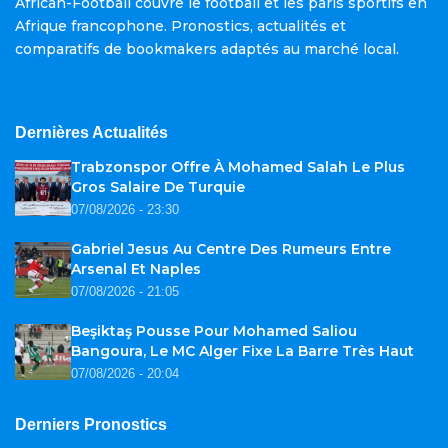
African-Football couvre le football et les paris sportifs en
Afrique francophone. Pronostics, actualités et
comparatifs de bookmakers adaptés au marché local.
Dernières Actualités
Trabzonspor Offre À Mohamed Salah Le Plus
Gros Salaire De Turquie
07/08/2026 - 23:30
Gabriel Jesus Au Centre Des Rumeurs Entre
Arsenal Et Naples
07/08/2026 - 21:05
Beşiktaş Pousse Pour Mohamed Saliou
Bangoura, Le MC Alger Fixe La Barre Très Haut
07/08/2026 - 20:04
Derniers Pronostics