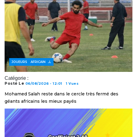
ACTUALITÉS FOOTBALL
FOOTBALL AFRICAIN
JOUEURS
Catégorie :
Posté Le
06/08/2026 - 12:01
1 Vues
Mohamed Salah reste dans le cercle très fermé des
géants africains les mieux payés