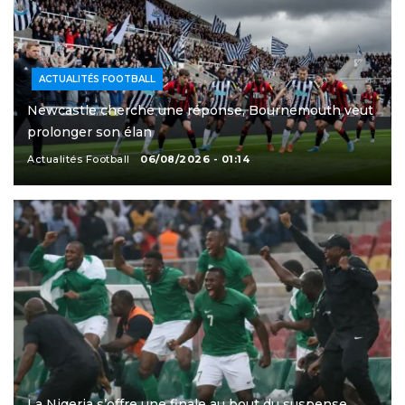
ACTUALITÉS FOOTBALL
Newcastle cherche une réponse, Bournemouth veut
prolonger son élan
Actualités Football
06/08/2026 - 01:14
La Nigeria s’offre une finale au bout du suspense