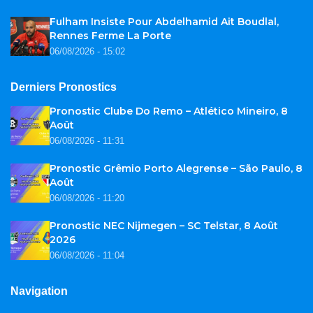
Fulham Insiste Pour Abdelhamid Ait Boudlal,
Rennes Ferme La Porte
06/08/2026 - 15:02
Derniers Pronostics
Pronostic Clube Do Remo – Atlético Mineiro, 8
Août
06/08/2026 - 11:31
Pronostic Grêmio Porto Alegrense – São Paulo, 8
Août
06/08/2026 - 11:20
Pronostic NEC Nijmegen – SC Telstar, 8 Août
2026
06/08/2026 - 11:04
Navigation