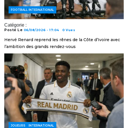
FOOTBALL AFRICAIN
FOOTBALL INTERNATIONAL
Catégorie :
Posté Le
06/08/2026 - 17:04
0 Vues
Hervé Renard reprend les rênes de la Côte d’Ivoire avec
l’ambition des grands rendez-vous
FOOTBALL AFRICAIN
FOOTBALL INTERNATIONAL
JOUEURS