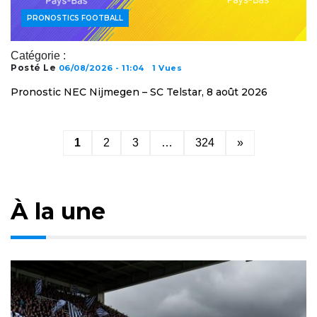
PRONOSTICS FOOTBALL
Catégorie :
Posté Le
06/08/2026 - 11:04
1 Vues
Pronostic NEC Nijmegen – SC Telstar, 8 août 2026
1
2
3
…
324
»
À la une