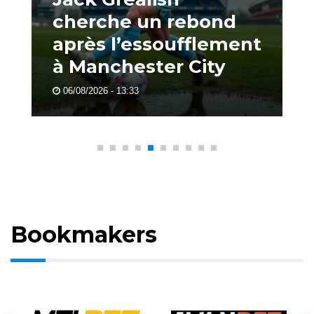
cherche un rebond
après l’essoufflement
à Manchester City
06/08/2026 - 13:33
Bookmakers