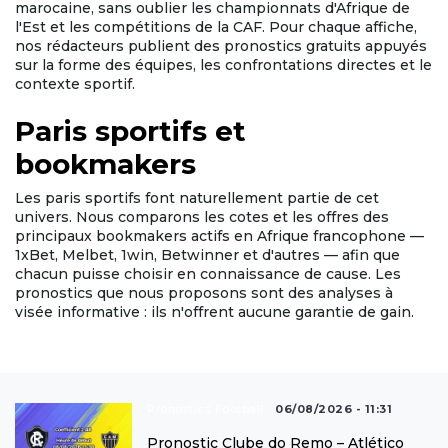
marocaine, sans oublier les championnats d'Afrique de
l'Est et les compétitions de la CAF. Pour chaque affiche,
nos rédacteurs publient des pronostics gratuits appuyés
sur la forme des équipes, les confrontations directes et le
contexte sportif.
Paris sportifs et
bookmakers
Les paris sportifs font naturellement partie de cet
univers. Nous comparons les cotes et les offres des
principaux bookmakers actifs en Afrique francophone —
1xBet, Melbet, 1win, Betwinner et d'autres — afin que
chacun puisse choisir en connaissance de cause. Les
pronostics que nous proposons sont des analyses à
visée informative : ils n'offrent aucune garantie de gain.
Pronostics Football
06/08/2026 - 11:31
Pronostic Clube do Remo – Atlético