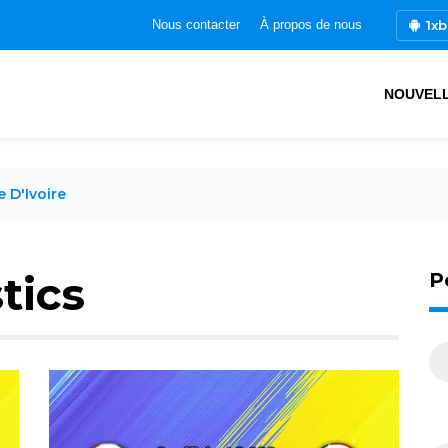
1xb
Nous contacter
À propos de nous
NOUVEL
 D'Ivoire
tics
P