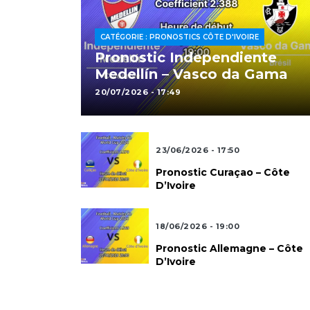
CATÉGORIE : PRONOSTICS CÔTE D'IVOIRE
Pronostic Independiente
Medellín – Vasco da Gama
20/07/2026 - 17:49
Pronostics Côte D'Ivoire
23/06/2026 - 17:50
Pronostic Curaçao – Côte
D’Ivoire
Pronostics Africains
18/06/2026 - 19:00
Pronostic Allemagne – Côte
D’Ivoire