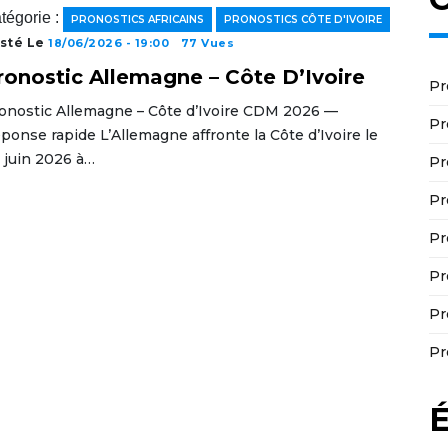
tégorie :
PRONOSTICS AFRICAINS
PRONOSTICS CÔTE D'IVOIRE
sté Le
18/06/2026 - 19:00
77 Vues
ronostic Allemagne – Côte D’Ivoire
Pr
onostic Allemagne – Côte d’Ivoire CDM 2026 —
Pr
ponse rapide L’Allemagne affronte la Côte d’Ivoire le
 juin 2026 à…
Pr
Pr
Pr
Pr
Pr
Pr
É