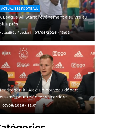
ACTUALITÉS FOOTBALL
K League All Stars: l’événement à suivre au
plus près
Actualités Football
07/08/2026 - 13:02
Ter Stegen à l’Ajax: un nouveau départ
assumé pour relancer sa carrière
07/08/2026 - 12:01
atégories