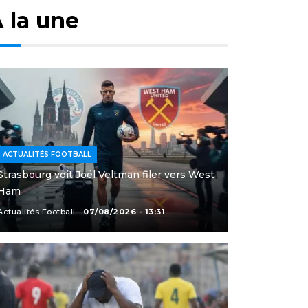
 la une
ACTUALITÉS FOOTBALL
Strasbourg voit Joël Veltman filer vers West
Ham
Actualités Football
07/08/2026 - 13:31