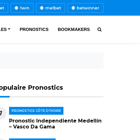
et
1win
melbet
betwinner
LES
PRONOSTICS
BOOKMAKERS
opulaire Pronostics
PRONOSTICS CÔTE D'IVOIRE
1
Pronostic Independiente Medellín
– Vasco Da Gama