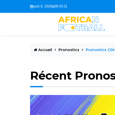
août 8, 2026
08:03:52
Accueil
Pronostics
Pronostics Côte
Récent Pronos