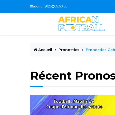
août 8, 2026
05:50:55
Accueil
Pronostics
Pronostics Ga
Récent Pronos