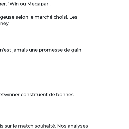
ner, 1Win ou Megapari.
geuse selon le marché choisi. Les
ney.
 n’est jamais une promesse de gain :
 Betwinner constituent de bonnes
is sur le match souhaité. Nos analyses