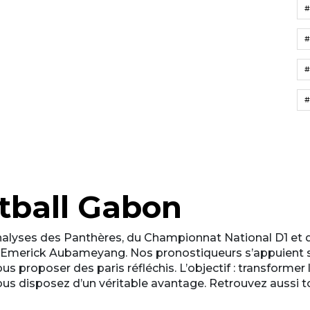
#
#
otball Gabon
analyses des Panthères, du Championnat National D1 et
e-Emerick Aubameyang. Nos pronostiqueurs s’appuient su
us proposer des paris réfléchis. L’objectif : transforme
ous disposez d’un véritable avantage. Retrouvez aussi 