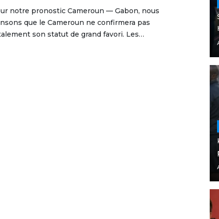
ur notre pronostic Cameroun — Gabon, nous
nsons que le Cameroun ne confirmera pas
talement son statut de grand favori. Les…