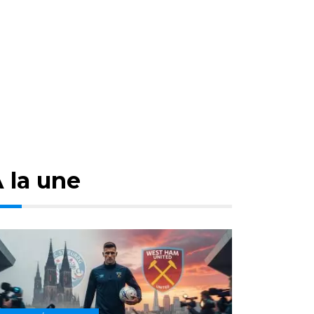
 la une