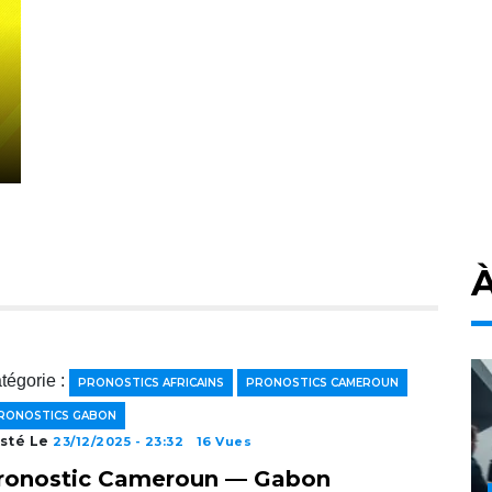
À
tégorie :
PRONOSTICS AFRICAINS
PRONOSTICS CAMEROUN
RONOSTICS GABON
sté Le
23/12/2025 - 23:32
16 Vues
ronostic Cameroun — Gabon