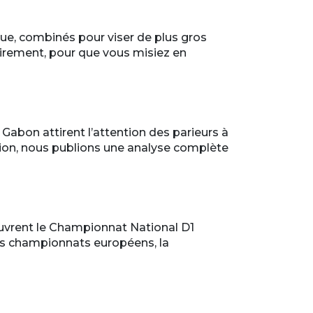
que, combinés pour viser de plus gros
lairement, pour que vous misiez en
bon attirent l’attention des parieurs à
tion, nous publions une analyse complète
ouvrent le Championnat National D1
ds championnats européens, la