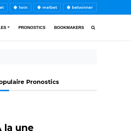
et
1win
melbet
betwinner
LES
PRONOSTICS
BOOKMAKERS
opulaire Pronostics
 la une