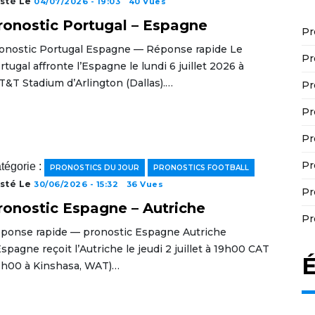
sté Le
04/07/2026 - 19:03
40 Vues
ronostic Portugal – Espagne
Pr
onostic Portugal Espagne — Réponse rapide Le
Pr
rtugal affronte l’Espagne le lundi 6 juillet 2026 à
AT&T Stadium d’Arlington (Dallas).…
Pr
Pr
Pr
Pr
tégorie :
PRONOSTICS DU JOUR
PRONOSTICS FOOTBALL
sté Le
30/06/2026 - 15:32
36 Vues
Pr
ronostic Espagne – Autriche
Pr
ponse rapide — pronostic Espagne Autriche
Espagne reçoit l’Autriche le jeudi 2 juillet à 19h00 CAT
É
8h00 à Kinshasa, WAT)…