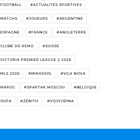
#FOOTBALL
#ACTUALITÉS SPORTIVES
#MATCHS
#JOUEURS
#ARGENTINE
#ESPAGNE
#FRANCE
#ANGLETERRE
#CLUBE DO REMO
#SUISSE
VICTORIA PREMIER LEAGUE 2 2026
MLS 2026
#MIRASSOL
#VILA NOVA
#MAROC
#SPARTAK MOSCOU
#BELGIQUE
#OUFA
#ZÉNITH
#VOJVODINA