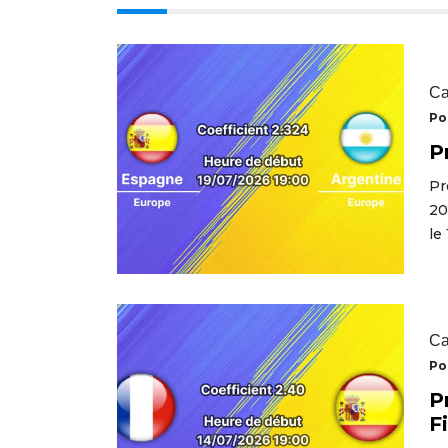
Ca
Po
P
Pr
20
le
Ca
Po
P
F