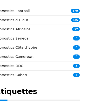
onostics Football
179
onostics du Jour
135
onostics Africains
37
onostics Sénégal
6
onostics Côte d'Ivoire
4
onostics Cameroun
4
onostics RDC
3
onostics Gabon
1
tiquettes