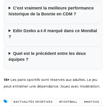
C'est vraiment la meilleure performance
historique de la Bosnie en CDM ?
Edin Dzeko a-t-il marqué dans ce Mondial
?
Quel est le précédent entre les deux
équipes ?
18+
Les paris sportifs sont réservés aux adultes. Le jeu
peut entraîner une dépendance. Jouez avec modération.
#ACTUALITÉS SPORTIVES
#FOOTBALL
#MATCHS