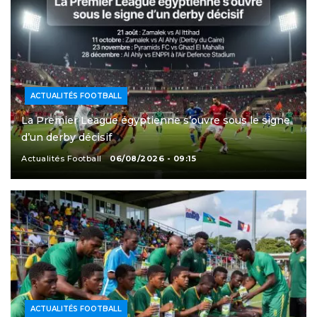
ACTUALITÉS FOOTBALL
La Premier League égyptienne s’ouvre sous le signe
d’un derby décisif
Actualités Football
06/08/2026 - 09:15
ACTUALITÉS FOOTBALL