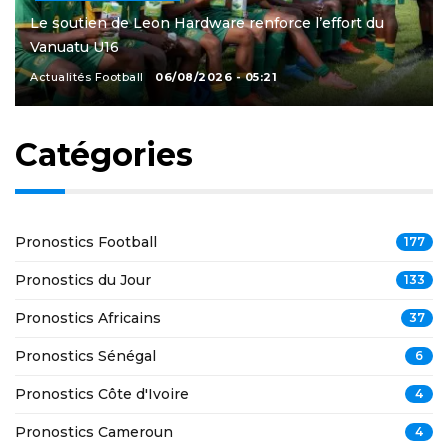
Le soutien de Leon Hardware renforce l’effort du
Vanuatu U16
Actualités Football
06/08/2026 - 05:21
Catégories
Pronostics Football
177
Pronostics du Jour
133
Pronostics Africains
37
Pronostics Sénégal
6
Pronostics Côte d'Ivoire
4
Pronostics Cameroun
4