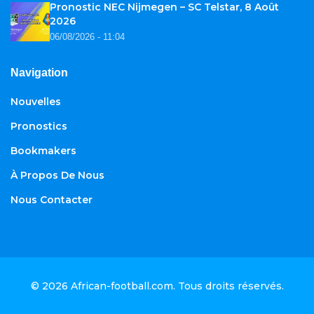
Pronostic NEC Nijmegen – SC Telstar, 8 Août
2026
06/08/2026 - 11:04
Navigation
Nouvelles
Pronostics
Bookmakers
À Propos De Nous
Nous Contacter
© 2026
African-football.com
. Tous droits réservés.