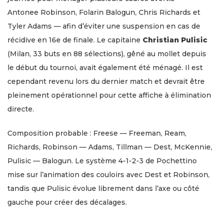
Antonee Robinson, Folarin Balogun, Chris Richards et
Tyler Adams — afin d’éviter une suspension en cas de
récidive en 16e de finale. Le capitaine
Christian Pulisic
(Milan, 33 buts en 88 sélections), gêné au mollet depuis
le début du tournoi, avait également été ménagé. Il est
cependant revenu lors du dernier match et devrait être
pleinement opérationnel pour cette affiche à élimination
directe.
Composition probable : Freese — Freeman, Ream,
Richards, Robinson — Adams, Tillman — Dest, McKennie,
Pulisic — Balogun. Le système 4-1-2-3 de Pochettino
mise sur l’animation des couloirs avec Dest et Robinson,
tandis que Pulisic évolue librement dans l’axe ou côté
gauche pour créer des décalages.