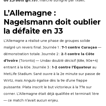
de 2,5 buts @1.757
, marché surligné par 1xBet.
L’Allemagne :
Nagelsmann doit oublier
la défaite en J3
L’Allemagne a réalisé une phase de groupes solide
malgré un revers final. Journée 1 :
7-1 contre Curaçao
—
démonstration totale. Journée 2 :
2-1 contre la Côte
d’Ivoire
(Toronto) — Undav doublé décisif (68e, 90e+4)
entrant à la 60e. Journée 3 :
1-2 contre l’Équateur
au
MetLife Stadium. Sané ouvre à la 2e minute sur passe de
Wirtz, mais Angulo égalise dès la 9e d’une frappe
puissante. Plata inscrit le but victorieux à la 77e sur
corner. L’Allemagne était déjà qualifiée et terminait 1ère
— ce match n’avait aucun enjeu.