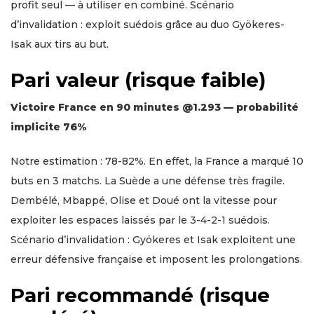
profit seul — à utiliser en combiné. Scénario
d’invalidation : exploit suédois grâce au duo Gyökeres-
Isak aux tirs au but.
Pari valeur (risque faible)
Victoire France en 90 minutes @1.293 — probabilité
implicite 76%
Notre estimation : 78-82%. En effet, la France a marqué 10
buts en 3 matchs. La Suède a une défense très fragile.
Dembélé, Mbappé, Olise et Doué ont la vitesse pour
exploiter les espaces laissés par le 3-4-2-1 suédois.
Scénario d’invalidation : Gyökeres et Isak exploitent une
erreur défensive française et imposent les prolongations.
Pari recommandé (risque