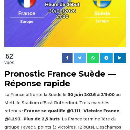
52
vues
Pronostic France Suède —
Réponse rapide
La France affronte la Suède le
30 juin 2026 à 21h00
au
MetLife Stadium d’East Rutherford. Trois marchés
retenus :
France se qualifie @1.111
·
Victoire France
@1.293
·
Plus de 2,5 buts
. La France termine 1ère du
groupe I avec 9 points (3 victoires, 12 buts). Deschamps