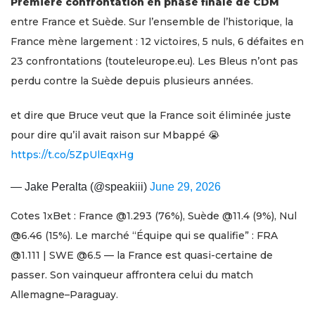
Première confrontation en phase finale de CDM
entre France et Suède. Sur l’ensemble de l’historique, la
France mène largement : 12 victoires, 5 nuls, 6 défaites en
23 confrontations (touteleurope.eu). Les Bleus n’ont pas
perdu contre la Suède depuis plusieurs années.
et dire que Bruce veut que la France soit éliminée juste
pour dire qu’il avait raison sur Mbappé 😭
https://t.co/5ZpUlEqxHg
— Jake Peralta (@speakiii)
June 29, 2026
Cotes 1xBet : France @1.293 (76%), Suède @11.4 (9%), Nul
@6.46 (15%). Le marché “Équipe qui se qualifie” : FRA
@1.111 | SWE @6.5 — la France est quasi-certaine de
passer. Son vainqueur affrontera celui du match
Allemagne–Paraguay.