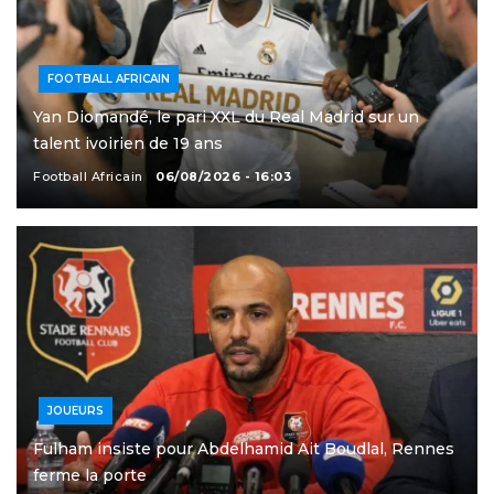
FOOTBALL AFRICAIN
Yan Diomandé, le pari XXL du Real Madrid sur un
talent ivoirien de 19 ans
Football Africain
06/08/2026 - 16:03
JOUEURS
Fulham insiste pour Abdelhamid Ait Boudlal, Rennes
ferme la porte