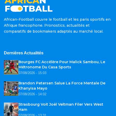
African-Football couvre le football et les paris sportifs en
Afrique francophone. Pronostics, actualités et
comparatifs de bookmakers adaptés au marché local.
Dernières Actualités
Bourges FC Accélère Pour Malick Sambou, Le
Métronome Du Casa Sports
07/08/2026 - 15:03
Brandon Petersen Salue La Force Mentale De
Khanyisa Mayo
07/08/2026 - 14:02
Strasbourg Voit Joël Veltman Filer Vers West
Ham
07/08/2026 - 13:31