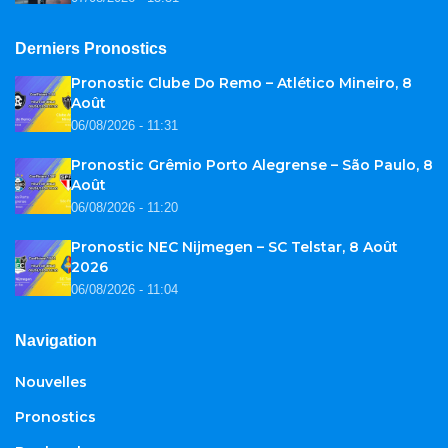
Derniers Pronostics
Pronostic Clube Do Remo – Atlético Mineiro, 8
Août
06/08/2026 - 11:31
Pronostic Grêmio Porto Alegrense – São Paulo, 8
Août
06/08/2026 - 11:20
Pronostic NEC Nijmegen – SC Telstar, 8 Août
2026
06/08/2026 - 11:04
Navigation
Nouvelles
Pronostics