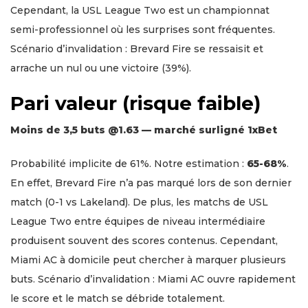
Cependant, la USL League Two est un championnat
semi-professionnel où les surprises sont fréquentes.
Scénario d’invalidation : Brevard Fire se ressaisit et
arrache un nul ou une victoire (39%).
Pari valeur (risque faible)
Moins de 3,5 buts @1.63 — marché surligné 1xBet
Probabilité implicite de 61%. Notre estimation :
65-68%
.
En effet, Brevard Fire n’a pas marqué lors de son dernier
match (0-1 vs Lakeland). De plus, les matchs de USL
League Two entre équipes de niveau intermédiaire
produisent souvent des scores contenus. Cependant,
Miami AC à domicile peut chercher à marquer plusieurs
buts. Scénario d’invalidation : Miami AC ouvre rapidement
le score et le match se débride totalement.