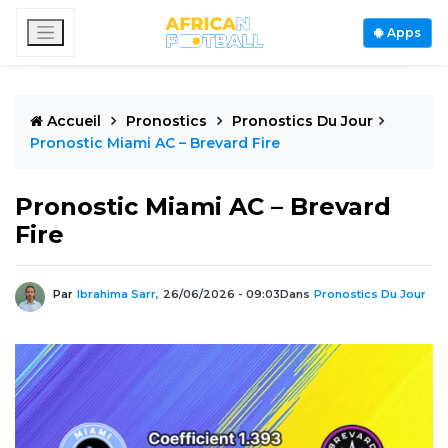
Apps
Accueil
Pronostics
Pronostics Du Jour
Pronostic Miami AC – Brevard Fire
Pronostic Miami AC – Brevard
Fire
Par
Ibrahima Sarr,
26/06/2026 - 09:03
Dans
Pronostics Du Jour