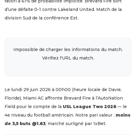
favori à 61% de probabilité implicite. Brevard Fire sort
d’une défaite 0-1 contre Lakeland United. Match de la
division Sud de la conférence Est.
Impossible de charger les informations du match.
Vérifiez l'URL du match.
Le lundi 29 juin 2026 à 00h00 (heure locale de Davie,
Floride), Miami AC affronte Brevard Fire à l’AutoNation
Field pour le compte de la
USL League Two 2026
— le
4e niveau du football américain. Notre pari valeur :
moins
de 3,5 buts @1.63
, marché surligné par 1xBet.