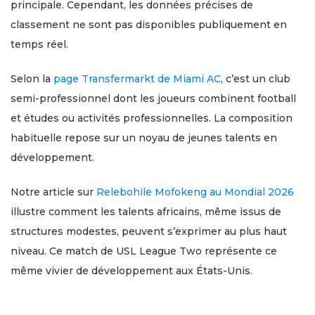
principale. Cependant, les données précises de
classement ne sont pas disponibles publiquement en
temps réel.
Selon la
page Transfermarkt de Miami AC
, c’est un club
semi-professionnel dont les joueurs combinent football
et études ou activités professionnelles. La composition
habituelle repose sur un noyau de jeunes talents en
développement.
Notre article sur
Relebohile Mofokeng au Mondial 2026
illustre comment les talents africains, même issus de
structures modestes, peuvent s’exprimer au plus haut
niveau. Ce match de USL League Two représente ce
même vivier de développement aux États-Unis.