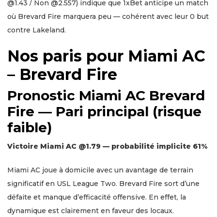
@1.43 / Non @2.557) indique que 1xBet anticipe un match
où Brevard Fire marquera peu — cohérent avec leur 0 but
contre Lakeland.
Nos paris pour Miami AC
– Brevard Fire
Pronostic Miami AC Brevard
Fire — Pari principal (risque
faible)
Victoire Miami AC @1.79 — probabilité implicite 61%
Miami AC joue à domicile avec un avantage de terrain
significatif en USL League Two. Brevard Fire sort d’une
défaite et manque d’efficacité offensive. En effet, la
dynamique est clairement en faveur des locaux.