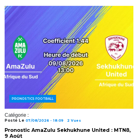
PRONOSTICS DU JOUR
PRONOSTICS FOOTBALL
Catégorie :
Posté Le
07/08/2026 - 18:09
2 Vues
Pronostic AmaZulu Sekhukhune United : MTN8,
9 Août