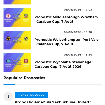
Pronostics Du Jour
05/08/2026 - 19:03
Pronostic Middlesbrough Wrexham
: Carabao Cup, 7 Août
Pronostics Du Jour
05/08/2026 - 18:36
Pronostic Wolverhampton Port Vale
: Carabao Cup, 7 Août
Pronostics Du Jour
05/08/2026 - 18:34
Pronostic Wycombe Stevenage :
Carabao Cup, 7 Août 2026
Populaire Pronostics
PRONOSTICS DU JOUR
1
Pronostic AmaZulu Sekhukhune United :