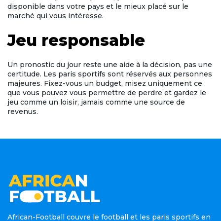
disponible dans votre pays et le mieux placé sur le
marché qui vous intéresse.
Jeu responsable
Un pronostic du jour reste une aide à la décision, pas une
certitude. Les paris sportifs sont réservés aux personnes
majeures. Fixez-vous un budget, misez uniquement ce
que vous pouvez vous permettre de perdre et gardez le
jeu comme un loisir, jamais comme une source de
revenus.
African-Football couvre le football et les paris sportifs en