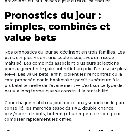
prévisions du jour, mises à jour au fil du calendrier.
Pronostics du jour :
simples, combinés et
value bets
Nos pronostics du jour se déclinent en trois familles. Les
paris simples visent une seule issue, avec un risque
maîtrisé. Les combinés associent plusieurs sélections
pour augmenter le gain potentiel, au prix d’un risque plus
élevé. Les value bets, enfin, ciblent les rencontres où la
cote proposée par le bookmaker paraît supérieure à la
probabilité réelle de l’événement — c’est sur ce type de
paris, à long terme, que se construit la rentabilité.
Pour chaque match du jour, notre analyse indique le pari
conseillé, les marchés associés (1X2, double chance,
plus/moins de buts, buteurs) et un repère de cote pour
comparer rapidement les offres.