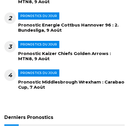
MTN8, 9 Août
PRONOSTICS DU JOUR
2
Pronostic Energie Cottbus Hannover 96 : 2.
Bundesliga, 9 Août
PRONOSTICS DU JOUR
3
Pronostic Kaizer Chiefs Golden Arrows :
MTN8, 9 Août
PRONOSTICS DU JOUR
4
Pronostic Middlesbrough Wrexham : Carabao
Cup, 7 Août
Derniers Pronostics