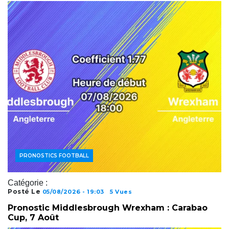
PRONOSTICS DU JOUR
PRONOSTICS FOOTBALL
Catégorie :
Posté Le
05/08/2026 - 19:03
5 Vues
Pronostic Middlesbrough Wrexham : Carabao
Cup, 7 Août