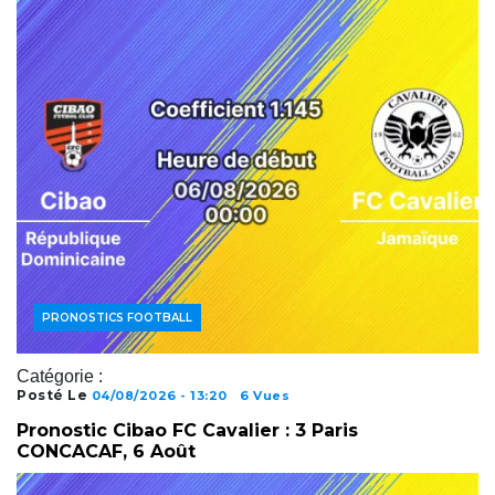
PRONOSTICS DU JOUR
PRONOSTICS FOOTBALL
Catégorie :
Posté Le
04/08/2026 - 13:20
6 Vues
Pronostic Cibao FC Cavalier : 3 Paris
CONCACAF, 6 Août