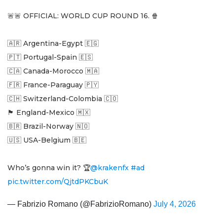
🚨🚨 OFFICIAL: WORLD CUP ROUND 16. 🍿
🇦🇷 Argentina-Egypt 🇪🇬
🇵🇹 Portugal-Spain 🇪🇸
🇨🇦 Canada-Morocco 🇲🇦
🇫🇷 France-Paraguay 🇵🇾
🇨🇭 Switzerland-Colombia 🇨🇴
🏴󠁧󠁢󠁥󠁮󠁧󠁿 England-Mexico 🇲🇽
🇧🇷 Brazil-Norway 🇳🇴
🇺🇸 USA-Belgium 🇧🇪
Who’s gonna win it? 🏆
@krakenfx
#ad
pic.twitter.com/QjtdPKCbuK
— Fabrizio Romano (@FabrizioRomano)
July 4, 2026