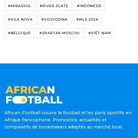
#MIRASSOL
#RIVER PLATE
#INDONÉSIE
#VILA NOVA
#VOJVODINA
#MLS 2026
#BELGIQUE
#SPARTAK MOSCOU
#VIÊT-NAM
African-Football couvre le football et les paris sportifs en
Afrique francophone. Pronostics, actualités et
comparatifs de bookmakers adaptés au marché local.