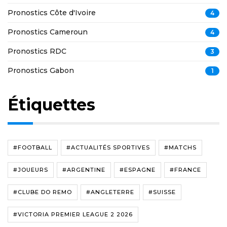
Pronostics Côte d'Ivoire
4
Pronostics Cameroun
4
Pronostics RDC
3
Pronostics Gabon
1
Étiquettes
#FOOTBALL
#ACTUALITÉS SPORTIVES
#MATCHS
#JOUEURS
#ARGENTINE
#ESPAGNE
#FRANCE
#CLUBE DO REMO
#ANGLETERRE
#SUISSE
#VICTORIA PREMIER LEAGUE 2 2026