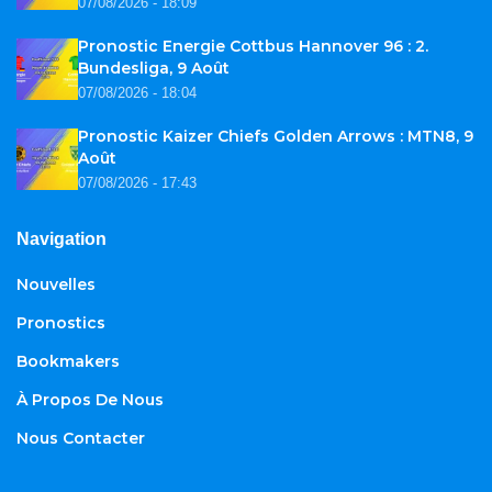
07/08/2026 - 18:09
Pronostic Energie Cottbus Hannover 96 : 2.
Bundesliga, 9 Août
07/08/2026 - 18:04
Pronostic Kaizer Chiefs Golden Arrows : MTN8, 9
Août
07/08/2026 - 17:43
Navigation
Nouvelles
Pronostics
Bookmakers
À Propos De Nous
Nous Contacter