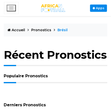
Apps
Accueil
Pronostics
Brésil
Récent Pronostics
Populaire Pronostics
Derniers Pronostics