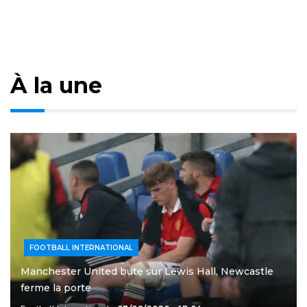
À la une
FOOTBALL INTERNATIONAL
Manchester United bute sur Lewis Hall, Newcastle
ferme la porte