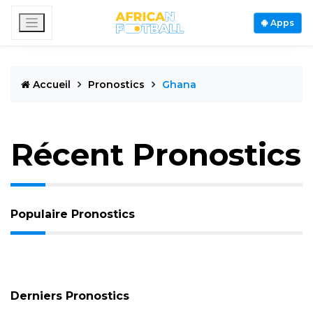
Apps
Accueil
Pronostics
Ghana
Récent Pronostics
Populaire Pronostics
Derniers Pronostics