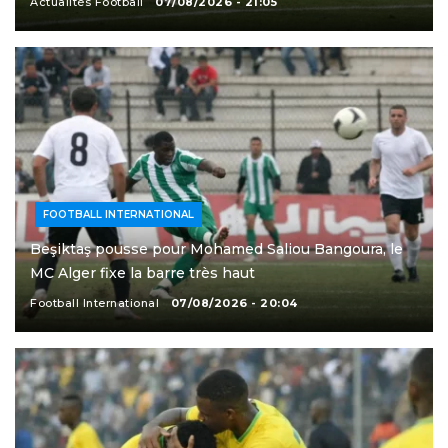
Actualités Football
07/08/2026 - 21:05
FOOTBALL INTERNATIONAL
Beşiktaş pousse pour Mohamed Saliou Bangoura, le
MC Alger fixe la barre très haut
Football International
07/08/2026 - 20:04