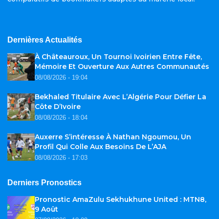
Dernières Actualités
À Châteauroux, Un Tournoi Ivoirien Entre Fête,
Mémoire Et Ouverture Aux Autres Communautés
08/08/2026 - 19:04
Bekhaled Titulaire Avec L’Algérie Pour Défier La
Côte D’Ivoire
08/08/2026 - 18:04
Auxerre S’intéresse À Nathan Ngoumou, Un
Profil Qui Colle Aux Besoins De L’AJA
08/08/2026 - 17:03
Derniers Pronostics
Pronostic AmaZulu Sekhukhune United : MTN8,
9 Août