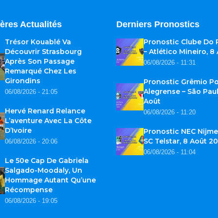
ères Actualités
Derniers Pronostics
Trésor Kouablé Va
Pronostic Clube Do
Découvrir Strasbourg
– Atlético Mineiro, 8
Après Son Passage
06/08/2026 - 11:31
Remarqué Chez Les
Girondins
Pronostic Grêmio Po
Alegrense – São Paul
06/08/2026 - 21:05
Août
Hervé Renard Relance
06/08/2026 - 11:20
L’aventure Avec La Côte
D’Ivoire
Pronostic NEC Nijme
SC Telstar, 8 Août 2
06/08/2026 - 20:06
06/08/2026 - 11:04
Le 50e Cap De Gabriela
Salgado-Moodaly, Un
Hommage Autant Qu’une
Récompense
06/08/2026 - 19:05