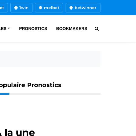
et
1win
melbet
betwinner
LES
PRONOSTICS
BOOKMAKERS
opulaire Pronostics
 la une