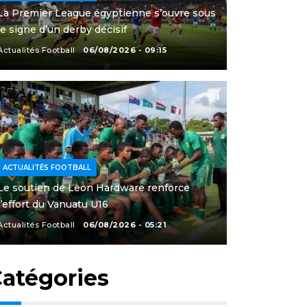
La Premier League égyptienne s’ouvre sous
le signe d’un derby décisif
Actualités Football
06/08/2026 - 09:15
ACTUALITÉS FOOTBALL
Le soutien de Leon Hardware renforce
l’effort du Vanuatu U16
Actualités Football
06/08/2026 - 05:21
atégories