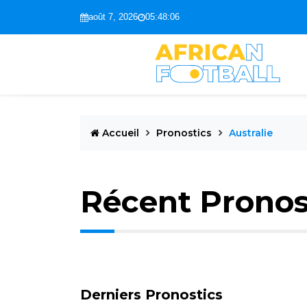
août 7, 2026
05:48:07
Accueil
Pronostics
Australie
Récent Pronos
Derniers Pronostics