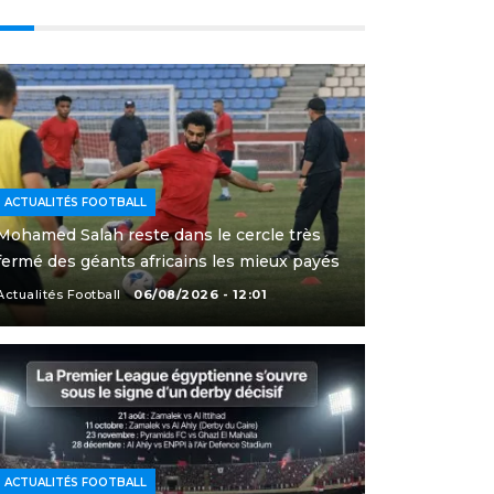
ACTUALITÉS FOOTBALL
Mohamed Salah reste dans le cercle très
fermé des géants africains les mieux payés
Actualités Football
06/08/2026 - 12:01
ACTUALITÉS FOOTBALL