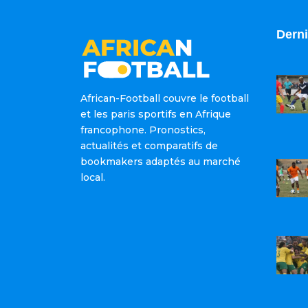
Derni
African-Football couvre le football
et les paris sportifs en Afrique
francophone. Pronostics,
actualités et comparatifs de
bookmakers adaptés au marché
local.