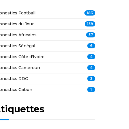
onostics Football
183
onostics du Jour
139
onostics Africains
37
onostics Sénégal
6
onostics Côte d'Ivoire
4
onostics Cameroun
4
onostics RDC
3
onostics Gabon
1
tiquettes