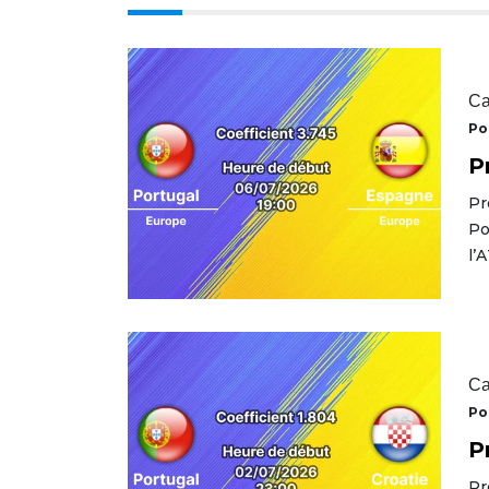
Ca
Po
P
Pr
Po
l’
Ca
Po
P
Pr