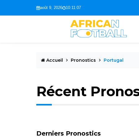
août 9, 2026
10:11:08
Accueil
Pronostics
Portugal
Récent Pronos
Derniers Pronostics