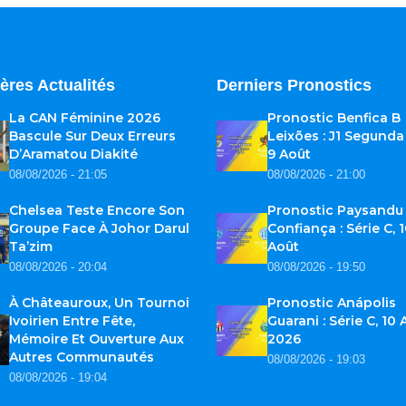
ères Actualités
Derniers Pronostics
La CAN Féminine 2026
Pronostic Benfica B
Bascule Sur Deux Erreurs
Leixões : J1 Segunda
D’Aramatou Diakité
9 Août
08/08/2026 - 21:05
08/08/2026 - 21:00
Chelsea Teste Encore Son
Pronostic Paysandu
Groupe Face À Johor Darul
Confiança : Série C, 
Ta’zim
Août
08/08/2026 - 20:04
08/08/2026 - 19:50
À Châteauroux, Un Tournoi
Pronostic Anápolis
Ivoirien Entre Fête,
Guarani : Série C, 10
Mémoire Et Ouverture Aux
2026
Autres Communautés
08/08/2026 - 19:03
08/08/2026 - 19:04