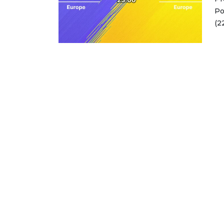
Po
(2