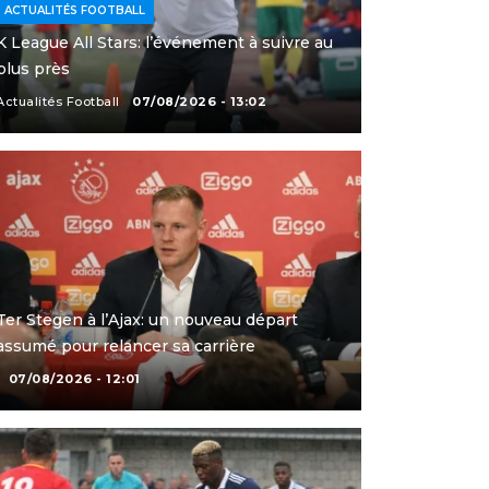
ACTUALITÉS FOOTBALL
K League All Stars: l’événement à suivre au
plus près
Actualités Football
07/08/2026 - 13:02
Ter Stegen à l’Ajax: un nouveau départ
assumé pour relancer sa carrière
07/08/2026 - 12:01