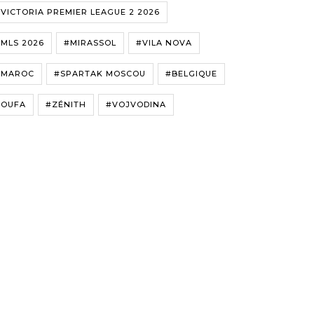
VICTORIA PREMIER LEAGUE 2 2026
MLS 2026
#MIRASSOL
#VILA NOVA
#MAROC
#SPARTAK MOSCOU
#BELGIQUE
#OUFA
#ZÉNITH
#VOJVODINA