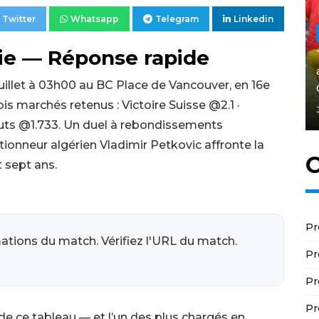
Twitter
Whatsapp
Telegram
Linkedin
rie — Réponse rapide
 juillet à 03h00 au BC Place de Vancouver, en 16e
s marchés retenus : Victoire Suisse @2.1 ·
buts @1.733. Un duel à rebondissements
ctionneur algérien Vladimir Petkovic affronte la
C
t sept ans.
Pr
ations du match. Vérifiez l'URL du match.
Pr
Pr
Pr
 de ce tableau — et l’un des plus chargés en