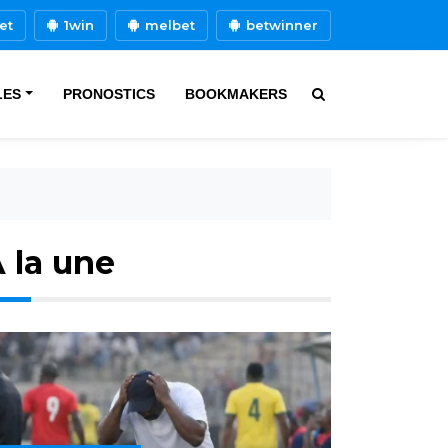
et
1win
melbet
betwinner
LES
PRONOSTICS
BOOKMAKERS
 la une