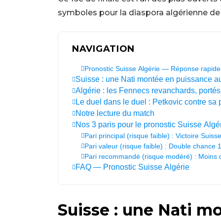
symboles pour la diaspora algérienne de 
NAVIGATION
Pronostic Suisse Algérie — Réponse rapide
Suisse : une Nati montée en puissance au
Algérie : les Fennecs revanchards, porté
Le duel dans le duel : Petkovic contre sa 
Notre lecture du match
Nos 3 paris pour le pronostic Suisse Algé
Pari principal (risque faible) : Victoire Suis
Pari valeur (risque faible) : Double chance
Pari recommandé (risque modéré) : Moins 
FAQ — Pronostic Suisse Algérie
Suisse : une Nati mo