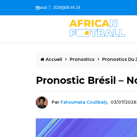
août 7, 2026
08:44:20
Accueil
Pronostics
Pronostics Du 
Pronostic Brésil – 
Par
Fatoumata Coulibaly,
03/07/2026 