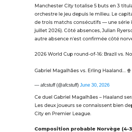
Manchester City totalise 5 buts en 3 tit
orchestre le jeu depuis le milieu. Le capi
de trois matchs consécutifs — une série 
juillet 2026). Côté absences, Julian Ryer
autre absence n’est confirmée côté norv
2026 World Cup round-of-16: Brazil vs. N
Gabriel Magalhães vs. Erling Haaland… 
— afcstuff (@afcstuff)
June 30, 2026
Ce duel Gabriel Magalhães – Haaland sera l
Les deux joueurs se connaissent bien d
City en Premier League.
Composition probable Norvège (4-3-