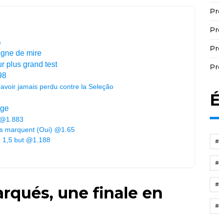
Pr
Pr
e
Pr
ligne de mire
r plus grand test
Pr
98
’avoir jamais perdu contre la Seleção
É
ège
il @1.883
pes marquent (Oui) @1.65
e 1,5 but @1.188
arqués, une finale en
#