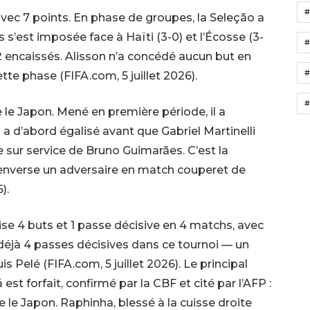
avec 7 points. En phase de groupes, la Seleção a
s s’est imposée face à Haïti (3-0) et l’Écosse (3-
#
t 2 encaissés. Alisson n’a concédé aucun but en
e phase (FIFA.com, 5 juillet 2026).
re le Japon. Mené en première période, il a
a d’abord égalisé avant que Gabriel Martinelli
e sur service de Bruno Guimarães. C’est la
renverse un adversaire en match couperet de
).
alise 4 buts et 1 passe décisive en 4 matchs, avec
déjà 4 passes décisives dans ce tournoi — un
s Pelé (FIFA.com, 5 juillet 2026). Le principal
est forfait, confirmé par la CBF et cité par l’AFP :
re le Japon. Raphinha, blessé à la cuisse droite