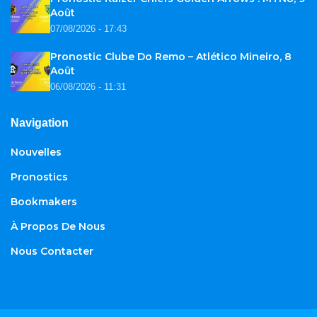
Août
07/08/2026 - 17:43
Pronostic Clube Do Remo – Atlético Mineiro, 8
Août
06/08/2026 - 11:31
Navigation
Nouvelles
Pronostics
Bookmakers
À Propos De Nous
Nous Contacter