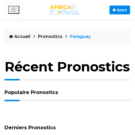
Apps
Accueil
Pronostics
Paraguay
Récent Pronostics
Populaire Pronostics
Derniers Pronostics