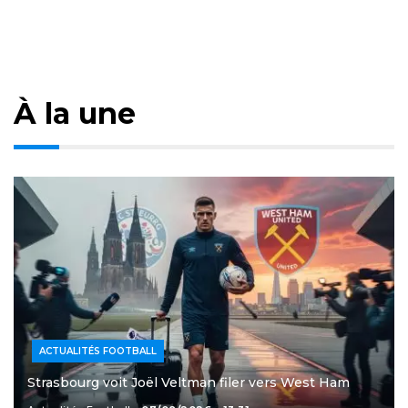
À la une
ACTUALITÉS FOOTBALL
Strasbourg voit Joël Veltman filer vers West Ham