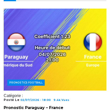
PRONOSTICS DU JOUR
PRONOSTICS FOOTBALL
Catégorie :
Posté Le
02/07/2026 - 18:00
9.4k Vues
Pronostic Paraguay – France