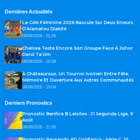
Dernières Actualités
La CAN Féminine 2026 Bascule Sur Deux Erreurs
D’Aramatou Diakité
08/08/2026 - 21:05
Chelsea Teste Encore Son Groupe Face À Johor
Darul Ta’zim
08/08/2026 - 20:04
À Châteauroux, Un Tournoi Ivoirien Entre Fête,
Mémoire Et Ouverture Aux Autres Communautés
08/08/2026 - 19:04
Derniers Pronostics
Pronostic Benfica B Leixões : J1 Segunda Liga, 9
Août
08/08/2026 - 21:00
Pronostic Paysandu AD Confiança : Série C, 10