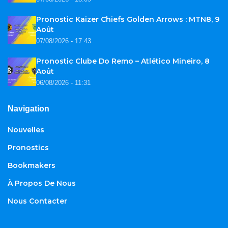
Pronostic Kaizer Chiefs Golden Arrows : MTN8, 9
Août
07/08/2026 - 17:43
Pronostic Clube Do Remo – Atlético Mineiro, 8
Août
06/08/2026 - 11:31
Navigation
Nouvelles
Pronostics
Bookmakers
À Propos De Nous
Nous Contacter