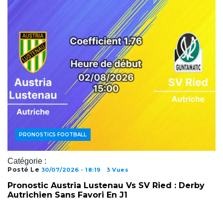
PRONOSTICS DU JOUR
PRONOSTICS FOOTBALL
Catégorie :
Posté Le
30/07/2026 - 18:19
3 Vues
Pronostic Austria Lustenau Vs SV Ried : Derby
Autrichien Sans Favori En J1