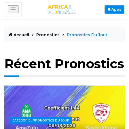
Apps
Accueil
Pronostics
Pronostics Du Jour
Récent Pronostics
CATÉGORIE : PRONOSTICS DU JOUR