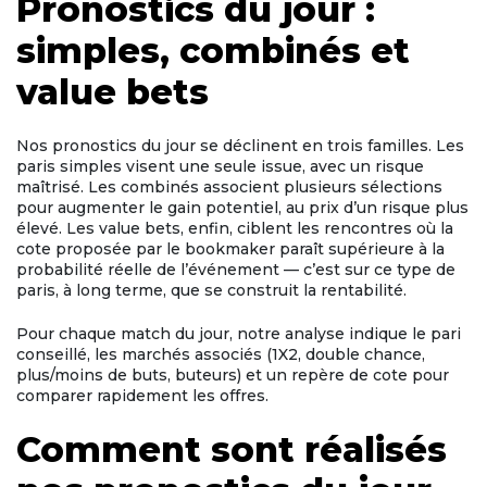
Pronostics du jour :
simples, combinés et
value bets
Nos pronostics du jour se déclinent en trois familles. Les
paris simples visent une seule issue, avec un risque
maîtrisé. Les combinés associent plusieurs sélections
pour augmenter le gain potentiel, au prix d’un risque plus
élevé. Les value bets, enfin, ciblent les rencontres où la
cote proposée par le bookmaker paraît supérieure à la
probabilité réelle de l’événement — c’est sur ce type de
paris, à long terme, que se construit la rentabilité.
Pour chaque match du jour, notre analyse indique le pari
conseillé, les marchés associés (1X2, double chance,
plus/moins de buts, buteurs) et un repère de cote pour
comparer rapidement les offres.
Comment sont réalisés