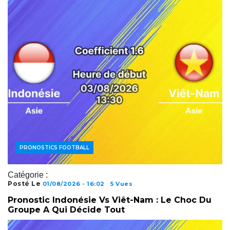
PRONOSTICS DU JOUR
PRONOSTICS FOOTBALL
Catégorie :
Posté Le
01/08/2026 - 16:02
5 Vues
Pronostic Indonésie Vs Viêt-Nam : Le Choc Du
Groupe A Qui Décide Tout