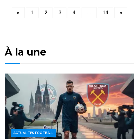
Posts
«
1
2
3
4
…
14
»
pagination
À la une
ACTUALITÉS FOOTBALL