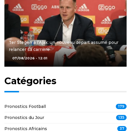
Ter Stegen à l’Ajax: un nouveau départ assumé pour
relancer sa carrière
07/08/2026 - 12:01
Catégories
Pronostics Football
179
Pronostics du Jour
135
Pronostics Africains
37