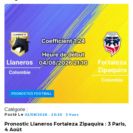
PRONOSTICS DU JOUR
PRONOSTICS FOOTBALL
Catégorie :
Posté Le
02/08/2026 - 20:20
3 Vues
Pronostic Llaneros Fortaleza Zipaquira : 3 Paris,
4 Août