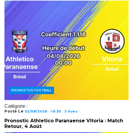
PRONOSTICS DU JOUR
PRONOSTICS FOOTBALL
Catégorie :
Posté Le
02/08/2026 - 19:30
3 Vues
Pronostic Athletico Paranaense Vitoria : Match
Retour, 4 Août