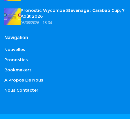
Pronostic Wycombe Stevenage : Carabao Cup, 7
Août 2026
05/08/2026 - 18:34
Navigation
Nouvelles
Pronostics
Bookmakers
À Propos De Nous
Nous Contacter
© 2026
African-football.com
. Tous droits réservés.