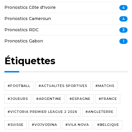
Pronostics Côte d'Ivoire
4
Pronostics Cameroun
4
Pronostics RDC
3
Pronostics Gabon
1
Étiquettes
#FOOTBALL
#ACTUALITÉS SPORTIVES
#MATCHS
#JOUEURS
#ARGENTINE
#ESPAGNE
#FRANCE
#VICTORIA PREMIER LEAGUE 2 2026
#ANGLETERRE
#SUISSE
#VOJVODINA
#VILA NOVA
#BELGIQUE