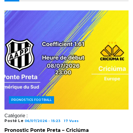
PRONOSTICS DU JOUR
PRONOSTICS FOOTBALL
Catégorie :
Posté Le
06/07/2026 - 15:23
17 Vues
Pronostic Ponte Preta – Criciúma