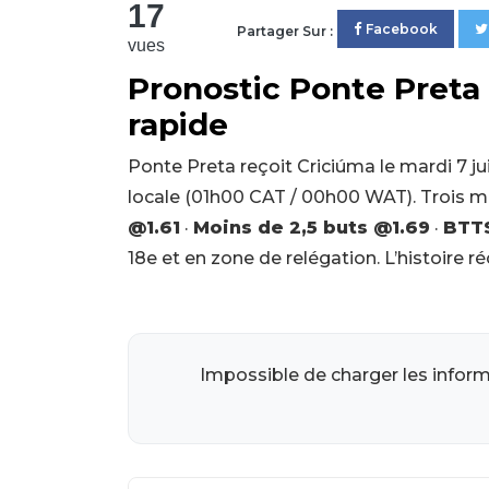
17
Facebook
Partager Sur :
vues
Pronostic Ponte Pret
rapide
Ponte Preta reçoit Criciúma le mardi 7 j
locale (01h00 CAT / 00h00 WAT). Trois m
@1.61
·
Moins de 2,5 buts @1.69
·
BTTS
18e et en zone de relégation. L’histoire r
Impossible de charger les inform