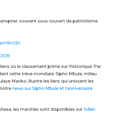
transpirer, souvent sous couvert de patriotisme
9Wpm9cU2n
 2026
liens où le classement prime sur l’historique. Par
endant cette trêve mondiale. Sipho Mbule, milieu
laye Mariko, illustre les liens qui unissent les
 notre
news sur Sipho Mbule et l’anniversaire
shasa, les marchés sont disponibles sur
1xBet
.