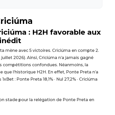
Criciúma
riciúma : H2H favorable aux
inédit
eta mène avec 5 victoires. Criciúma en compte 2.
 juillet 2026). Ainsi, Criciúma n’a jamais gagné
es compétitions confondues. Néanmoins, la
 que l’historique H2H. En effet, Ponte Preta n’a
s 1xBet : Ponte Preta 18,1% · Nul 27,2% · Criciúma
son stade pour la relégation de Ponte Preta en