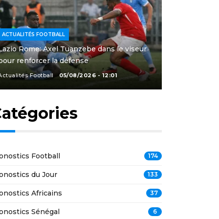
ACTUALITÉS FOOTBALL
Lazio Rome: Axel Tuanzebe dans le viseur
pour renforcer la défense
Actualités Football
05/08/2026 - 12:01
atégories
onostics Football
174
onostics du Jour
133
onostics Africains
37
onostics Sénégal
6