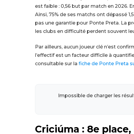
est faible : 0,56 but par match en 2026.
Ainsi, 75% de ses matchs ont dépassé 1,5 
pas une garantie pour Ponte Preta. La pre
les clubs en difficulté perdent souvent le
Par ailleurs, aucun joueur clé n’est confi
l’effectif est un facteur difficile à quanti
consultable sur la
fiche de Ponte Preta s
Impossible de charger les résult
Criciúma : 8e place,