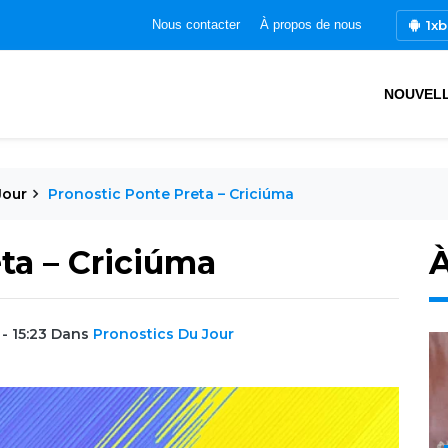
1xb
Nous contacter
À propos de nous
NOUVEL
Jour
Pronostic Ponte Preta – Criciúma
ta – Criciúma
À
- 15:23
Dans
Pronostics Du Jour