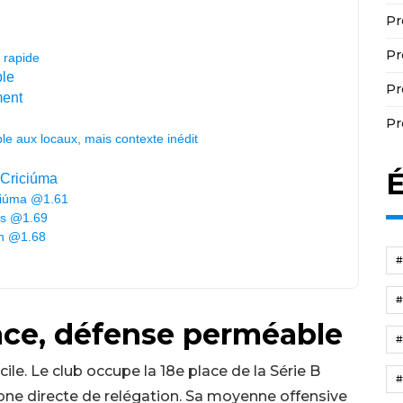
Pr
Pr
 rapide
ble
Pr
ment
Pr
le aux locaux, mais contexte inédit
É
 Criciúma
riciúma @1.61
uts @1.69
on @1.68
lace, défense perméable
cile. Le club occupe la 18e place de la Série B
#
 zone directe de relégation. Sa moyenne offensive