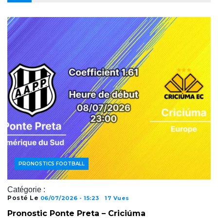
PRONOSTICS DU JOUR
PRONOSTICS FOOTBALL
Catégorie :
Posté Le
06/07/2026 - 15:23
17 Vues
Pronostic Ponte Preta – Criciúma