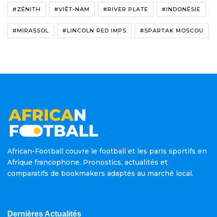
#ZÉNITH
#VIÊT-NAM
#RIVER PLATE
#INDONÉSIE
#MIRASSOL
#LINCOLN RED IMPS
#SPARTAK MOSCOU
African-Football couvre le football et les paris sportifs en
Afrique francophone. Pronostics, actualités et
comparatifs de bookmakers adaptés au marché local.
Dernières Actualités