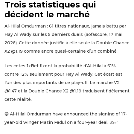
Trois statistiques qui
décident le marché
Al-Hilal Omdurman : 61 titres nationaux, jamais battu par
Hay Al Wady sur les 5 derniers duels (Sofascore, 17 mai
2026). Cette donnée justifie à elle seule la Double Chance
X2 @1.19 comme ancre quasi-certaine d’un combiné.
Les cotes 1xBet fixent la probabilité d’Al-Hilal à 61%,
contre 12% seulement pour Hay Al Wady. Cet écart est
l’un des plus importants de ce play-off. Le marché V2
@1.47 et la Double Chance X2 @1.19 traduisent fidèlement
cette réalité.
🔵 Al-Hilal Omdurman have announced the signing of 17-
year-old winger Mazin Fadul on a four-year deal. ✍️✅