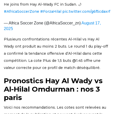
He joins from Hay Al-Wady FC in Sudan. 🌙
#AfricaSoccerZone
#ForzaHilal
pic.twitter.com/g6f5cdaxrf
— Africa Soccer Zone (@AfricaSoccer_zn)
August 17,
2025
Plusieurs confrontations récentes Al-Hilal vs Hay Al
Wady ont produit au moins 2 buts. Le round 1 du play-off
a confirmé la tendance offensive d’Al-Hilal dans cette
compétition. La cote Plus de 1,5 buts @1.45 offre une
valeur correcte pour ce profil de match déséquilibré.
Pronostics Hay Al Wady vs
Al-Hilal Omdurman : nos 3
paris
Voici nos recommandations. Les cotes sont relevées au