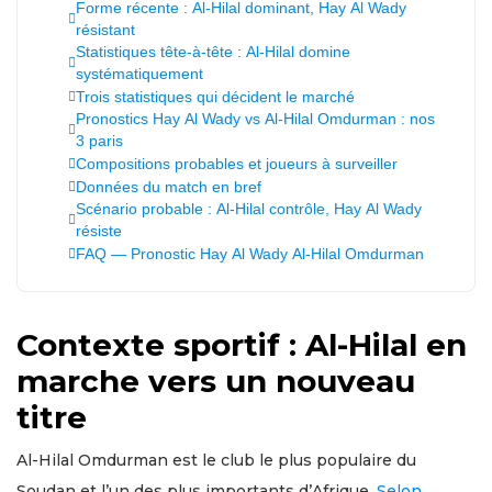
Forme récente : Al-Hilal dominant, Hay Al Wady
résistant
Statistiques tête-à-tête : Al-Hilal domine
systématiquement
Trois statistiques qui décident le marché
Pronostics Hay Al Wady vs Al-Hilal Omdurman : nos
3 paris
Compositions probables et joueurs à surveiller
Données du match en bref
Scénario probable : Al-Hilal contrôle, Hay Al Wady
résiste
FAQ — Pronostic Hay Al Wady Al-Hilal Omdurman
Contexte sportif : Al-Hilal en
marche vers un nouveau
titre
Al-Hilal Omdurman est le club le plus populaire du
Soudan et l’un des plus importants d’Afrique.
Selon