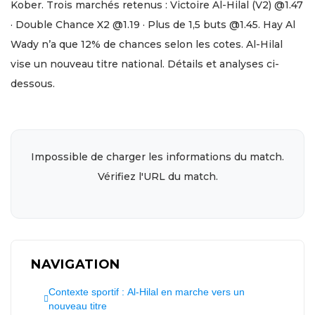
Kober. Trois marchés retenus : Victoire Al-Hilal (V2) @1.47
· Double Chance X2 @1.19 · Plus de 1,5 buts @1.45. Hay Al
Wady n’a que 12% de chances selon les cotes. Al-Hilal
vise un nouveau titre national. Détails et analyses ci-
dessous.
Impossible de charger les informations du match.
Vérifiez l'URL du match.
NAVIGATION
Contexte sportif : Al-Hilal en marche vers un
nouveau titre