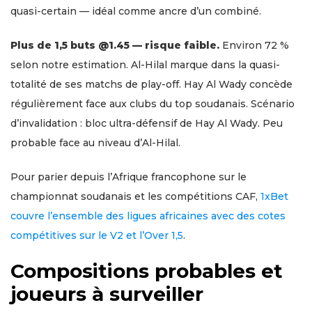
quasi-certain — idéal comme ancre d’un combiné.
Plus de 1,5 buts @1.45 — risque faible.
Environ 72 %
selon notre estimation. Al-Hilal marque dans la quasi-
totalité de ses matchs de play-off. Hay Al Wady concède
régulièrement face aux clubs du top soudanais. Scénario
d’invalidation : bloc ultra-défensif de Hay Al Wady. Peu
probable face au niveau d’Al-Hilal.
Pour parier depuis l’Afrique francophone sur le
championnat soudanais et les compétitions CAF,
1xBet
couvre l’ensemble des ligues africaines avec des cotes
compétitives sur le V2 et l’Over 1,5
.
Compositions probables et
joueurs à surveiller