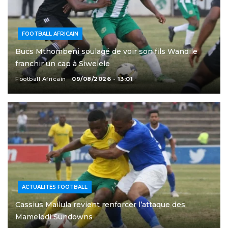
FOOTBALL AFRICAIN
Bucs Mthombeni soulagé de voir son fils Wandile
franchir un cap à Siwelele
Football Africain
09/08/2026 - 13:01
ACTUALITÉS FOOTBALL
Cassius Mailula revient renforcer l’attaque des
Mamelodi Sundowns