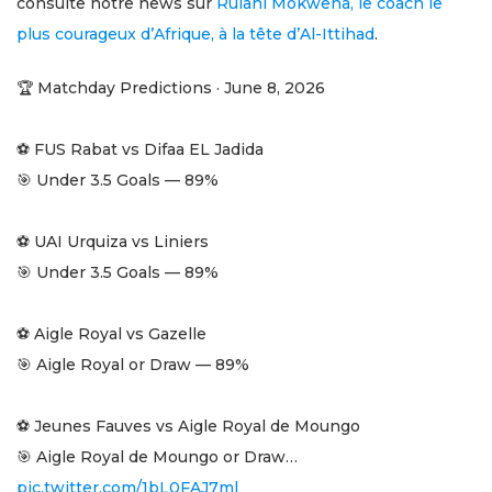
consulte notre news sur
Rulani Mokwena, le coach le
plus courageux d’Afrique, à la tête d’Al-Ittihad
.
🏆 Matchday Predictions · June 8, 2026
⚽ FUS Rabat vs Difaa EL Jadida
🎯 Under 3.5 Goals — 89%
⚽ UAI Urquiza vs Liniers
🎯 Under 3.5 Goals — 89%
⚽ Aigle Royal vs Gazelle
🎯 Aigle Royal or Draw — 89%
⚽ Jeunes Fauves vs Aigle Royal de Moungo
🎯 Aigle Royal de Moungo or Draw…
pic.twitter.com/1bL0FAJ7ml