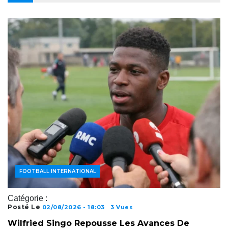
FOOTBALL INTERNATIONAL
Catégorie :
Posté Le
02/08/2026 - 18:03
3 Vues
Wilfried Singo Repousse Les Avances De