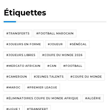
Étiquettes
#TRANSFERTS
#FOOTBALL MAROCAIN
#JOUEURS EN FORME
#JOUEUR
#SÉNÉGAL
#JOUEURS LIBRES
#COUPE DU MONDE 2026
#MERCATO AFRICAIN
#CAN
#FOOTBALL
#CAMEROUN
#JEUNES TALENTS
#COUPE DU MONDE
#MAROC
#PREMIER LEAGUE
#ÉLIMINATOIRES COUPE DU MONDE AFRIQUE
#ALGÉRIE
#LIGUE 1
#TRANSFERT