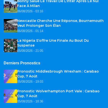
Bonny Salue Le Travail De L’Inter Après Le Nul
Face À Milan
06/08/2026 - 03:16
Newcastle Cherche Une Réponse, Bournemouth
Veut Prolonger Son Élan
06/08/2026 - 01:14
La Nigeria S’offre Une Finale Au Bout Du
Suspense
05/08/2026 - 21:05
Derniers Pronostics
Pronostic Middlesbrough Wrexham : Carabao
Cup, 7 Août
05/08/2026 - 19:03
Pronostic Wolverhampton Port Vale : Carabao
Cup, 7 Août
05/08/2026 - 18:36