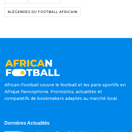
#LÉGENDES DU FOOTBALL AFRICAIN
African-Football couvre le football et les paris sportifs en
Afrique francophone. Pronostics, actualités et
comparatifs de bookmakers adaptés au marché local.
Dernières Actualités