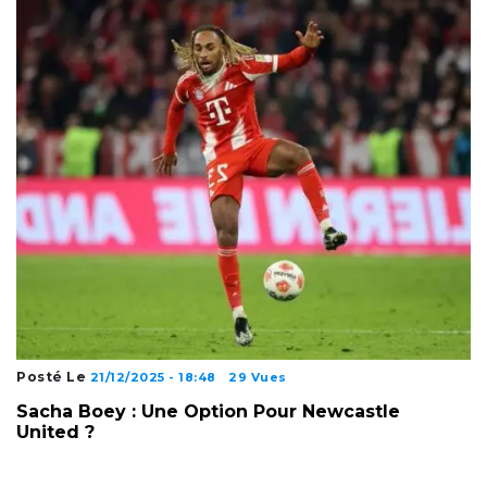
Posté Le
21/12/2025 - 18:48
29 Vues
Sacha Boey : Une Option Pour Newcastle
United ?