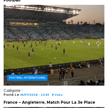
Football
ACTUALITÉS FOOTBALL
FOOTBALL INTERNATIONAL
Catégorie :
Posté Le
16/07/2026 - 22:53
8 Vues
France – Angleterre, Match Pour La 3e Place