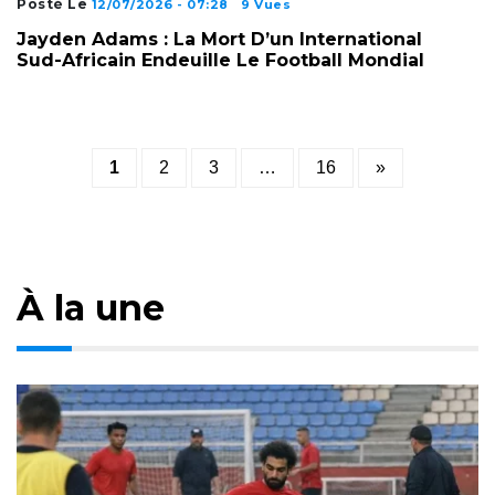
Posté Le
12/07/2026 - 07:28
9 Vues
Jayden Adams : La Mort D’un International
Sud-Africain Endeuille Le Football Mondial
Posts
1
2
3
…
16
»
pagination
À la une