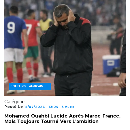
ACTUALITÉS FOOTBALL
FOOTBALL AFRICAIN
JOUEURS
Catégorie :
Posté Le
15/07/2026 - 13:04
3 Vues
Mohamed Ouahbi Lucide Après Maroc-France,
ACTUALITÉS FOOTBALL
FOOTBALL INTERNATIONAL
Mais Toujours Tourné Vers L’ambition