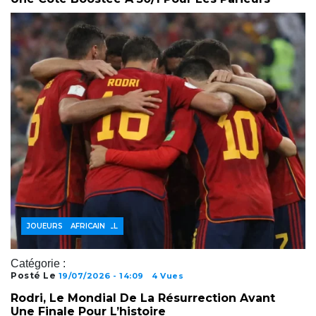
ACTUALITÉS FOOTBALL
FOOTBALL AFRICAIN
JOUEURS
Catégorie :
Posté Le
19/07/2026 - 14:09
4 Vues
Rodri, Le Mondial De La Résurrection Avant
Une Finale Pour L’histoire