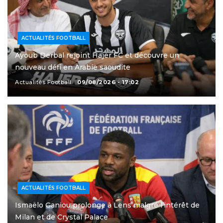
ACTUALITÉS FOOTBALL
Ayoub Derbal rejoint Hajer FC et découvre un
nouveau défi en Arabie saoudite
Actualités Football
09/08/2026 - 17:02
ACTUALITÉS FOOTBALL
Ismaëlo Ganiou prolonge à Lens malgré l’intérêt de
Milan et de Crystal Palace