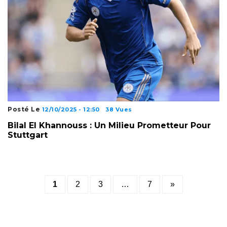
Posté Le
12/10/2025 - 12:50
38 Vues
Bilal El Khannouss : Un Milieu Prometteur Pour
Stuttgart
Posts
1
2
3
…
7
»
pagination