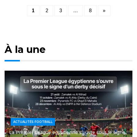
Posts
1
2
3
…
8
»
pagination
À la une
ACTUALITÉS FOOTBALL
La Premier League égyptienne s’ouvre sous le signe