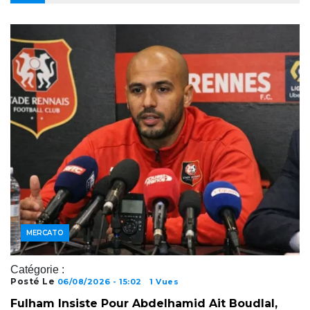
JOUEURS
MERCATO
Catégorie :
Posté Le
06/08/2026 - 15:02
1 Vues
Fulham Insiste Pour Abdelhamid Ait Boudlal,