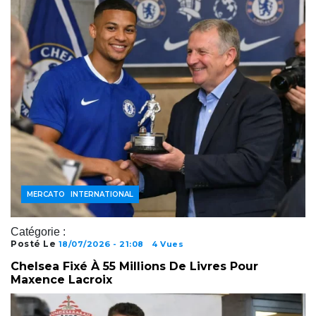
FOOTBALL INTERNATIONAL
MERCATO
Catégorie :
Posté Le
18/07/2026 - 21:08
4 Vues
Chelsea Fixé À 55 Millions De Livres Pour
Maxence Lacroix