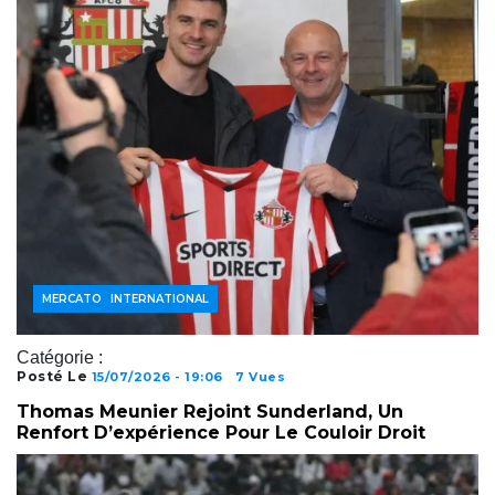
FOOTBALL INTERNATIONAL
JOUEURS
MERCATO
Catégorie :
Posté Le
15/07/2026 - 19:06
7 Vues
Thomas Meunier Rejoint Sunderland, Un
Renfort D’expérience Pour Le Couloir Droit