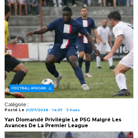
ACTUALITÉS FOOTBALL
FOOTBALL AFRICAIN
Catégorie :
Posté Le
21/07/2026 - 14:07
3 Vues
Yan Diomandé Privilégie Le PSG Malgré Les
Avances De La Premier League