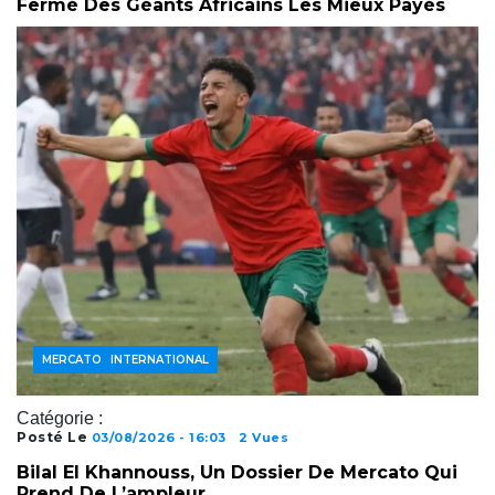
Fermé Des Géants Africains Les Mieux Payés
FOOTBALL INTERNATIONAL
MERCATO
Catégorie :
Posté Le
03/08/2026 - 16:03
2 Vues
Bilal El Khannouss, Un Dossier De Mercato Qui
Prend De L’ampleur