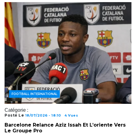
ACTUALITÉS FOOTBALL
FOOTBALL AFRICAIN
FOOTBALL INTERNATIONAL
Catégorie :
Posté Le
18/07/2026 - 18:10
4 Vues
Barcelone Relance Aziz Issah Et L’oriente Vers
Le Groupe Pro