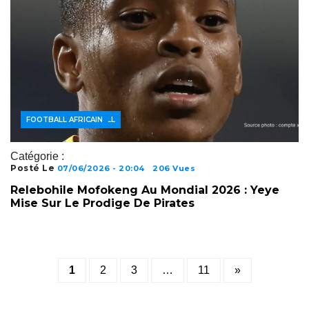
ACTUALITÉS FOOTBALL
FOOTBALL AFRICAIN
Catégorie :
Posté Le
07/06/2026 - 20:04
206 Vues
Relebohile Mofokeng Au Mondial 2026 : Yeye
Mise Sur Le Prodige De Pirates
Posts
1
2
3
…
11
»
pagination