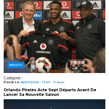
JOUEURS
MERCATO
Catégorie :
Posté Le
06/07/2026 - 17:07
11 Vues
Orlando Pirates Acte Sept Départs Avant De
Lancer Sa Nouvelle Saison