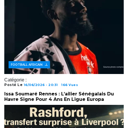
ACTUALITÉS FOOTBALL
FOOTBALL AFRICAIN
Catégorie :
Posté Le
16/06/2026 - 20:31
166 Vues
Issa Soumaré Rennes : L’ailier Sénégalais Du
Havre Signe Pour 4 Ans En Ligue Europa