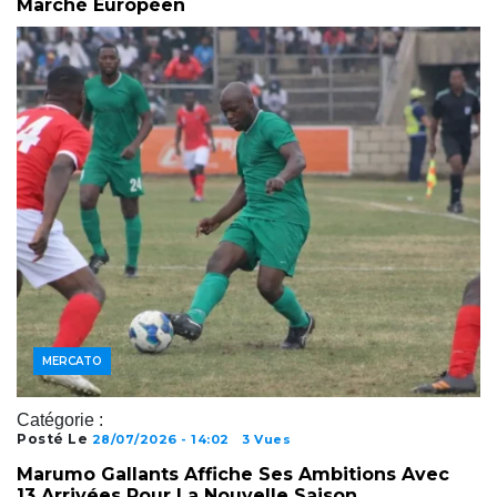
Marché Européen
JOUEURS
MERCATO
Catégorie :
Posté Le
28/07/2026 - 14:02
3 Vues
Marumo Gallants Affiche Ses Ambitions Avec
13 Arrivées Pour La Nouvelle Saison