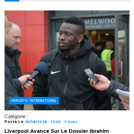
FOOTBALL INTERNATIONAL
MERCATO
Catégorie :
Posté Le
05/08/2026 - 13:02
3 Vues
Liverpool Avance Sur Le Dossier Ibrahim