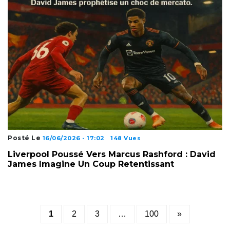
Posté Le
16/06/2026 - 17:02
148 Vues
Liverpool Poussé Vers Marcus Rashford : David
James Imagine Un Coup Retentissant
Posts
1
2
3
…
100
»