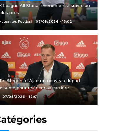
K League All Stars: l’événement à suivre au
plus près
Actualités Football
07/08/2026 - 13:02
Ter Stegen à l’Ajax: un nouveau départ
assumé pour relancer sa carrière
07/08/2026 - 12:01
atégories