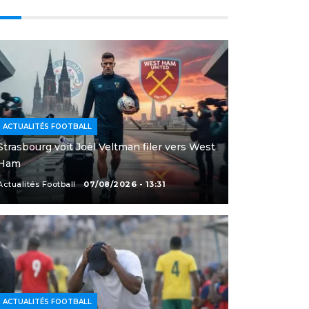
ACTUALITÉS FOOTBALL
Strasbourg voit Joël Veltman filer vers West
Ham
Actualités Football
07/08/2026 - 13:31
ACTUALITÉS FOOTBALL