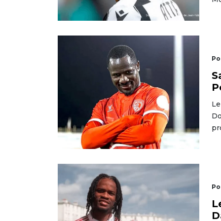
Po
S
P
Le
Do
pr
Po
L
D