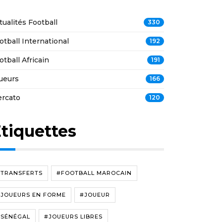
tualités Football
330
otball International
192
otball Africain
191
ueurs
166
rcato
120
tiquettes
#TRANSFERTS
#FOOTBALL MAROCAIN
#JOUEURS EN FORME
#JOUEUR
#SÉNÉGAL
#JOUEURS LIBRES