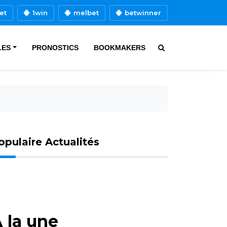
et
1win
melbet
betwinner
LES
PRONOSTICS
BOOKMAKERS
opulaire Actualités
 la une