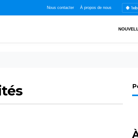
1xb
Nous contacter
À propos de nous
NOUVEL
ités
P
À