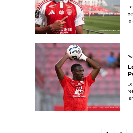
Le
be
le
Po
L
P
Le
re
Is