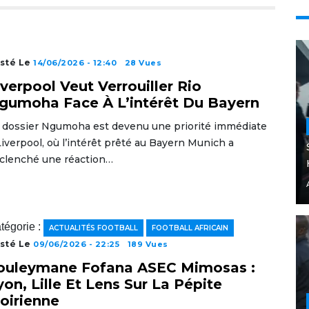
sté Le
14/06/2026 - 12:40
28 Vues
iverpool Veut Verrouiller Rio
gumoha Face À L’intérêt Du Bayern
 dossier Ngumoha est devenu une priorité immédiate
Liverpool, où l’intérêt prêté au Bayern Munich a
clenché une réaction…
tégorie :
ACTUALITÉS FOOTBALL
FOOTBALL AFRICAIN
sté Le
09/06/2026 - 22:25
189 Vues
ouleymane Fofana ASEC Mimosas :
yon, Lille Et Lens Sur La Pépite
voirienne