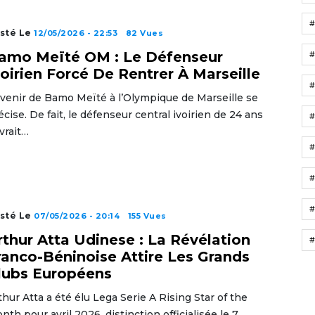
sté Le
12/05/2026 - 22:53
82 Vues
amo Meïté OM : Le Défenseur
voirien Forcé De Rentrer À Marseille
avenir de Bamo Meïté à l’Olympique de Marseille se
écise. De fait, le défenseur central ivoirien de 24 ans
vrait…
#
#
sté Le
07/05/2026 - 20:14
155 Vues
rthur Atta Udinese : La Révélation
#
ranco-Béninoise Attire Les Grands
lubs Européens
thur Atta a été élu Lega Serie A Rising Star of the
nth pour avril 2026, distinction officialisée le 7…