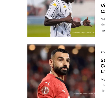
V
C
Ne
de
In
Po
S
C
L
Mo
Li
l’