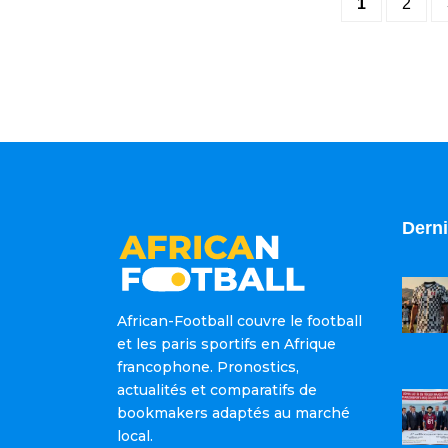
1
2
Derni
African-Football couvre le football
et les paris sportifs en Afrique
francophone. Pronostics,
actualités et comparatifs de
bookmakers adaptés au marché
local.