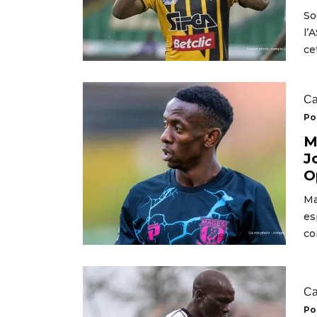
So
l’
ce
Ca
Po
M
J
O
Ma
es
co
Ca
Po