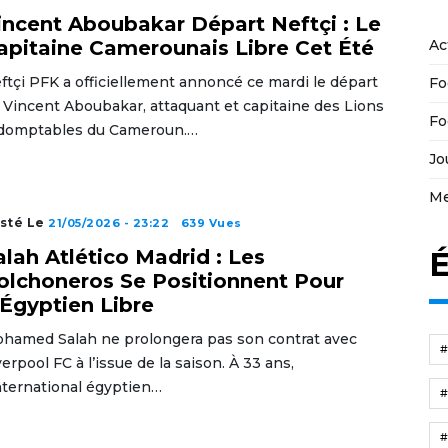
incent Aboubakar Départ Neftçi : Le
Ac
apitaine Camerounais Libre Cet Été
ftçi PFK a officiellement annoncé ce mardi le départ
Fo
 Vincent Aboubakar, attaquant et capitaine des Lions
Fo
domptables du Cameroun.…
Jo
Me
sté Le
21/05/2026 - 23:22
639 Vues
É
alah Atlético Madrid : Les
olchoneros Se Positionnent Pour
’Égyptien Libre
hamed Salah ne prolongera pas son contrat avec
verpool FC à l’issue de la saison. À 33 ans,
international égyptien…