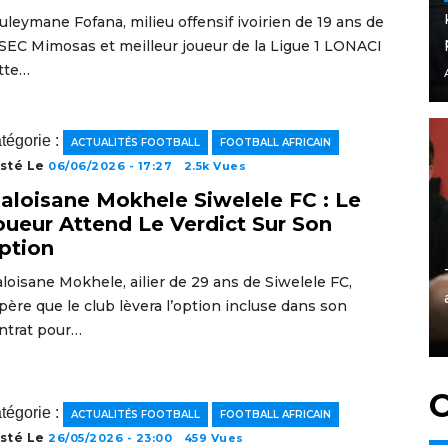
uleymane Fofana, milieu offensif ivoirien de 19 ans de
ASEC Mimosas et meilleur joueur de la Ligue 1 LONACI
tte…
tégorie :
ACTUALITÉS FOOTBALL
FOOTBALL AFRICAIN
sté Le
06/06/2026 - 17:27
2.5k Vues
aloisane Mokhele Siwelele FC : Le
oueur Attend Le Verdict Sur Son
ption
loisane Mokhele, ailier de 29 ans de Siwelele FC,
père que le club lèvera l’option incluse dans son
ntrat pour…
C
tégorie :
ACTUALITÉS FOOTBALL
FOOTBALL AFRICAIN
sté Le
26/05/2026 - 23:00
459 Vues