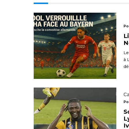
Po
L
N
Le
à 
dé
Ca
Po
S
L
I