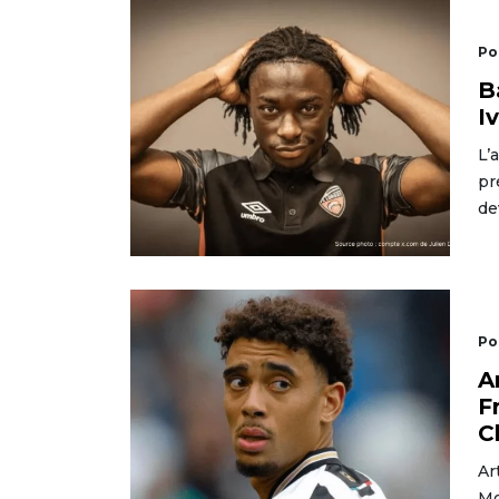
Po
B
I
L’
pr
de
Po
A
F
C
Ar
Mo