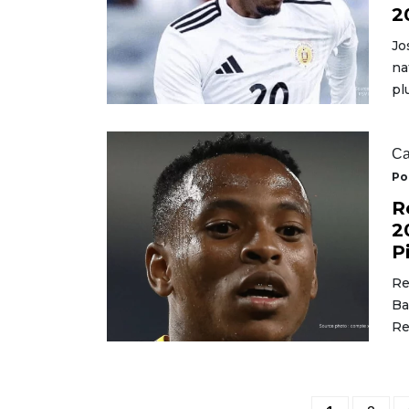
2
Jo
na
pl
Ca
Po
R
2
P
Re
Ba
Re