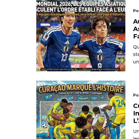
Po
A
A
F
Qu
st
un
Po
C
I
L
Un
le