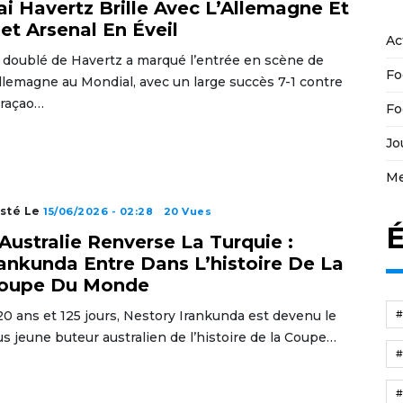
ai Havertz Brille Avec L’Allemagne Et
et Arsenal En Éveil
Ac
 doublé de Havertz a marqué l’entrée en scène de
Fo
Allemagne au Mondial, avec un large succès 7-1 contre
raçao…
Fo
Jo
Me
sté Le
15/06/2026 - 02:28
20 Vues
É
’Australie Renverse La Turquie :
rankunda Entre Dans L’histoire De La
oupe Du Monde
20 ans et 125 jours, Nestory Irankunda est devenu le
us jeune buteur australien de l’histoire de la Coupe…