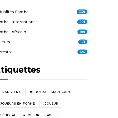
tualités Football
339
otball International
201
otball Africain
199
ueurs
171
rcato
124
tiquettes
#TRANSFERTS
#FOOTBALL MAROCAIN
#JOUEURS EN FORME
#JOUEUR
#SÉNÉGAL
#JOUEURS LIBRES