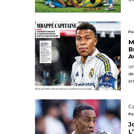
Po
M
B
A
Un
de
ar
Ca
Po
J
L