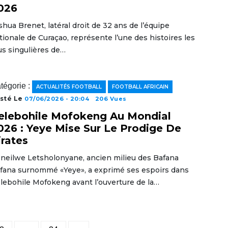
026
shua Brenet, latéral droit de 32 ans de l’équipe
tionale de Curaçao, représente l’une des histoires les
us singulières de…
tégorie :
ACTUALITÉS FOOTBALL
FOOTBALL AFRICAIN
sté Le
07/06/2026 - 20:04
206 Vues
elebohile Mofokeng Au Mondial
026 : Yeye Mise Sur Le Prodige De
irates
neilwe Letsholonyane, ancien milieu des Bafana
fana surnommé «Yeye», a exprimé ses espoirs dans
lebohile Mofokeng avant l’ouverture de la…