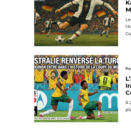
K
M
Le
l’
Cu
Po
L
I
C
À 
pl