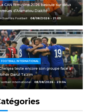
La CAN féminine 2026 bascule sur deux
erreurs d’Aramatou Diakité
Actualités Football
08/08/2026 - 21:05
FOOTBALL INTERNATIONAL
Chelsea teste encore son groupe face à
Johor Darul Ta’zim
Football International
08/08/2026 - 20:04
atégories