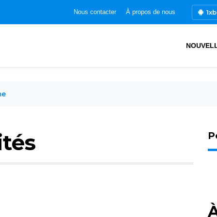
1xb
Nous contacter
À propos de nous
NOUVEL
me
ités
P
À