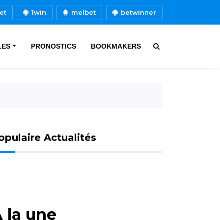
et
1win
melbet
betwinner
LES
PRONOSTICS
BOOKMAKERS
opulaire Actualités
 la une