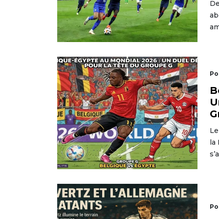
De
ab
am
Po
B
U
G
Le
la
s’
Po