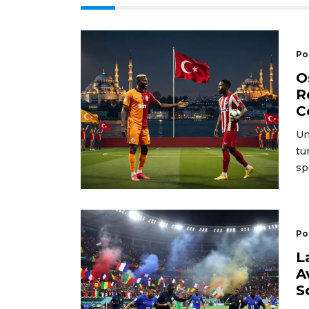
Po
O
R
C
Un
tu
sp
Po
L
A
S