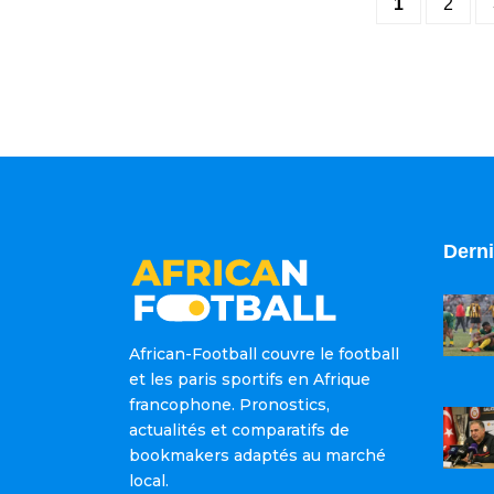
1
2
Derni
African-Football couvre le football
et les paris sportifs en Afrique
francophone. Pronostics,
actualités et comparatifs de
bookmakers adaptés au marché
local.