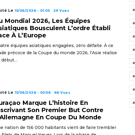
sté Le
15/06/2026 - 01:05
29 Vues
u Mondial 2026, Les Équipes
siatiques Bousculent L’ordre Établi
ace À L’Europe
atre équipes asiatiques engagées, zéro défaite. À ce
ade précoce de la Coupe du monde 2026, l’Asie réalise
 début…
#
sté Le
15/06/2026 - 00:56
66 Vues
uraçao Marque L’histoire En
#
nscrivant Son Premier But Contre
’Allemagne En Coupe Du Monde
e nation de 156 000 habitants vient de faire trembler
s filets de Manuel Neuer. Lors de la phase de…