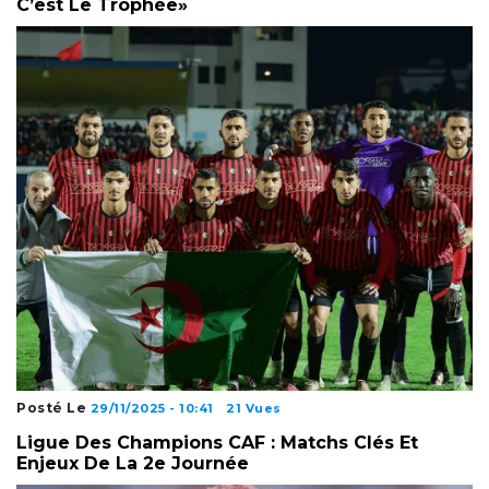
C’est Le Trophée»
Posté Le
29/11/2025 - 10:41
21 Vues
Ligue Des Champions CAF : Matchs Clés Et
Enjeux De La 2e Journée