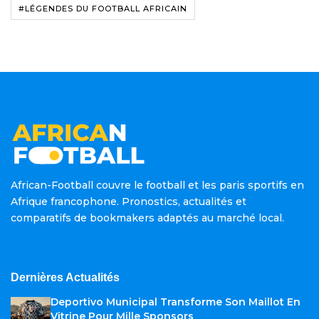
#LÉGENDES DU FOOTBALL AFRICAIN
African-Football couvre le football et les paris sportifs en
Afrique francophone. Pronostics, actualités et
comparatifs de bookmakers adaptés au marché local.
Dernières Actualités
Deportivo Municipal Transforme Son Maillot En
Vitrine Pour Mille Sponsors