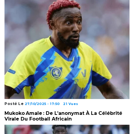
Posté Le
27/10/2025 - 17:50
21 Vues
Mukoko Amale : De L’anonymat À La Célébrité
Virale Du Football Africain