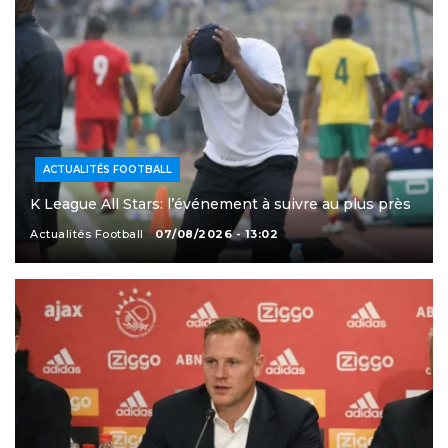
ACTUALITÉS FOOTBALL
K League All Stars: l’événement à suivre au plus près
Actualités Football
07/08/2026 - 13:02