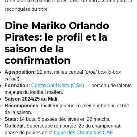
Dine Mariko Orlando Pirates, c’est un pari assumé pour la
reconquête du titre.
Dine Mariko Orlando
Pirates: le profil et la
saison de la
confirmation
Âge/position:
22 ans, milieu central (
profil box-to-box
créatif
).
Formation:
Centre Salif Keita (CSK)
— berceau de talents
majeurs du football malien.
Saison 2024/25 au Mali:
Récompenses:
meilleur joueur, co-meilleur buteur, et but
de la saison.
Stats:
14 buts, 5 passes décisives en 22 matchs.
Collectif:
Supercoupe remportée, 2e du championnat,
phase de poules de la
Ligue des Champions CAF
.