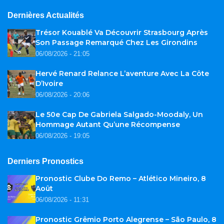
Dernières Actualités
Trésor Kouablé Va Découvrir Strasbourg Après
Son Passage Remarqué Chez Les Girondins
06/08/2026 - 21:05
Hervé Renard Relance L’aventure Avec La Côte
D’Ivoire
06/08/2026 - 20:06
Le 50e Cap De Gabriela Salgado-Moodaly, Un
Hommage Autant Qu’une Récompense
06/08/2026 - 19:05
Derniers Pronostics
Pronostic Clube Do Remo – Atlético Mineiro, 8
Août
06/08/2026 - 11:31
Pronostic Grêmio Porto Alegrense – São Paulo, 8