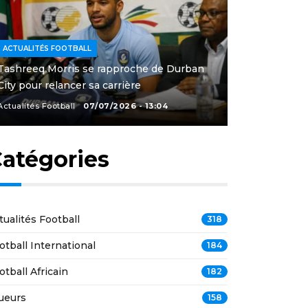
ACTUALITÉS FOOTBALL
Tashreeq Morris se rapproche de Durban
City pour relancer sa carrière
Actualités Football
07/07/2026 - 13:04
atégories
tualités Football
318
otball International
184
otball Africain
182
ueurs
158