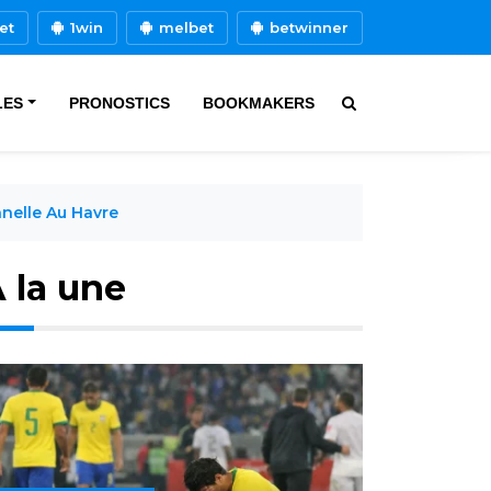
et
1win
melbet
betwinner
LES
PRONOSTICS
BOOKMAKERS
nelle Au Havre
 la une