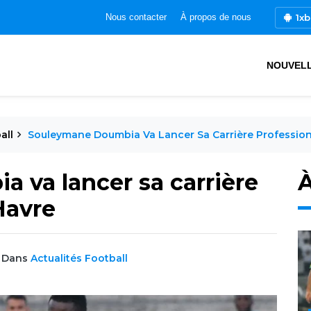
1xb
Nous contacter
À propos de nous
NOUVEL
all
Souleymane Doumbia Va Lancer Sa Carrière Profession
 va lancer sa carrière
À
Havre
Dans
Actualités Football