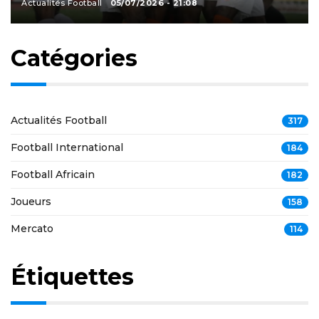
Actualités Football
05/07/2026 - 21:08
Catégories
Actualités Football
317
Football International
184
Football Africain
182
Joueurs
158
Mercato
114
Étiquettes