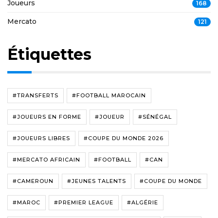
Joueurs
168
Mercato
121
Étiquettes
#TRANSFERTS
#FOOTBALL MAROCAIN
#JOUEURS EN FORME
#JOUEUR
#SÉNÉGAL
#JOUEURS LIBRES
#COUPE DU MONDE 2026
#MERCATO AFRICAIN
#FOOTBALL
#CAN
#CAMEROUN
#JEUNES TALENTS
#COUPE DU MONDE
#MAROC
#PREMIER LEAGUE
#ALGÉRIE