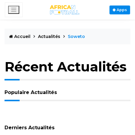
Apps
Accueil
Actualités
Soweto
Récent Actualités
Populaire Actualités
Derniers Actualités