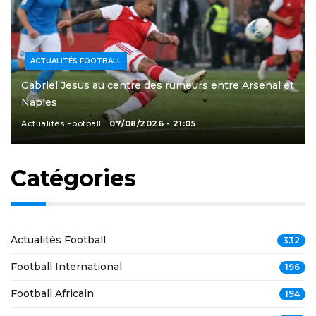
ACTUALITÉS FOOTBALL
Gabriel Jesus au centre des rumeurs entre Arsenal et
Naples
Actualités Football
07/08/2026 - 21:05
Catégories
Actualités Football
332
Football International
196
Football Africain
194