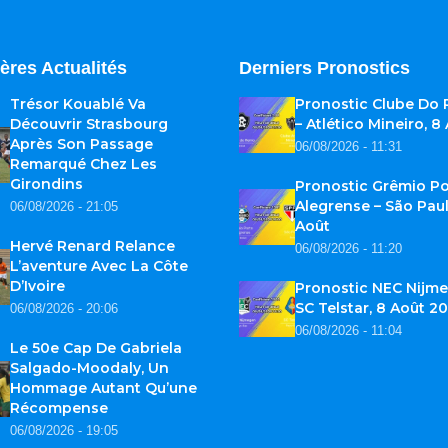
ères Actualités
Derniers Pronostics
Trésor Kouablé Va
Pronostic Clube Do
Découvrir Strasbourg
– Atlético Mineiro, 8
Après Son Passage
06/08/2026 - 11:31
Remarqué Chez Les
Girondins
Pronostic Grêmio Po
Alegrense – São Paul
06/08/2026 - 21:05
Août
Hervé Renard Relance
06/08/2026 - 11:20
L’aventure Avec La Côte
D’Ivoire
Pronostic NEC Nijme
SC Telstar, 8 Août 2
06/08/2026 - 20:06
06/08/2026 - 11:04
Le 50e Cap De Gabriela
Salgado-Moodaly, Un
Hommage Autant Qu’une
Récompense
06/08/2026 - 19:05