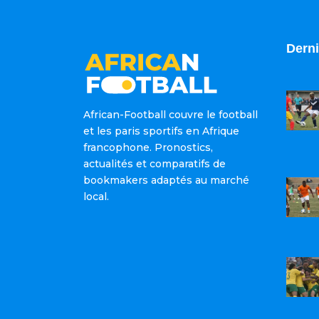
Derni
African-Football couvre le football
et les paris sportifs en Afrique
francophone. Pronostics,
actualités et comparatifs de
bookmakers adaptés au marché
local.