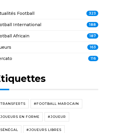
tualités Football
323
otball International
188
otball Africain
187
ueurs
163
rcato
116
tiquettes
#TRANSFERTS
#FOOTBALL MAROCAIN
#JOUEURS EN FORME
#JOUEUR
#SÉNÉGAL
#JOUEURS LIBRES