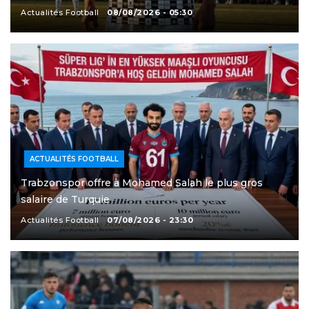
Actualités Football
08/08/2026 - 05:30
ACTUALITÉS FOOTBALL
Trabzonspor offre à Mohamed Salah le plus gros
salaire de Turquie
Actualités Football
07/08/2026 - 23:30