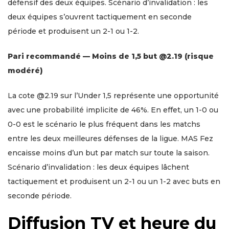
défensif des deux équipes. Scénario d’invalidation : les
deux équipes s’ouvrent tactiquement en seconde
période et produisent un 2-1 ou 1-2.
Pari recommandé — Moins de 1,5 but @2.19 (risque
modéré)
La cote @2.19 sur l’Under 1,5 représente une opportunité
avec une probabilité implicite de 46%. En effet, un 1-0 ou
0-0 est le scénario le plus fréquent dans les matchs
entre les deux meilleures défenses de la ligue. MAS Fez
encaisse moins d’un but par match sur toute la saison.
Scénario d’invalidation : les deux équipes lâchent
tactiquement et produisent un 2-1 ou un 1-2 avec buts en
seconde période.
Diffusion TV et heure du