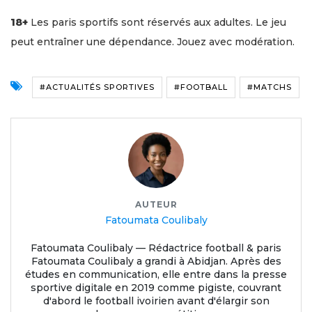
18+
Les paris sportifs sont réservés aux adultes. Le jeu
peut entraîner une dépendance. Jouez avec modération.
#ACTUALITÉS SPORTIVES
#FOOTBALL
#MATCHS
AUTEUR
Fatoumata Coulibaly
Fatoumata Coulibaly — Rédactrice football & paris
Fatoumata Coulibaly a grandi à Abidjan. Après des
études en communication, elle entre dans la presse
sportive digitale en 2019 comme pigiste, couvrant
d'abord le football ivoirien avant d'élargir son