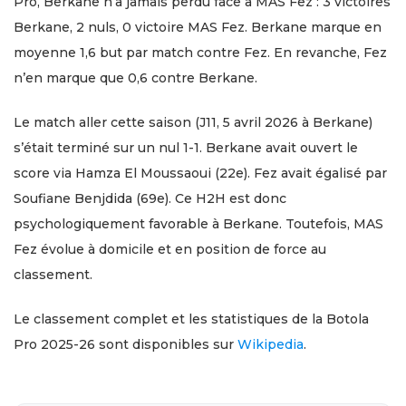
Pro, Berkane n’a jamais perdu face à MAS Fez : 3 victoires
Berkane, 2 nuls, 0 victoire MAS Fez. Berkane marque en
moyenne 1,6 but par match contre Fez. En revanche, Fez
n’en marque que 0,6 contre Berkane.
Le match aller cette saison (J11, 5 avril 2026 à Berkane)
s’était terminé sur un nul 1-1. Berkane avait ouvert le
score via Hamza El Moussaoui (22e). Fez avait égalisé par
Soufiane Benjdida (69e). Ce H2H est donc
psychologiquement favorable à Berkane. Toutefois, MAS
Fez évolue à domicile et en position de force au
classement.
Le classement complet et les statistiques de la Botola
Pro 2025-26 sont disponibles sur
Wikipedia
.