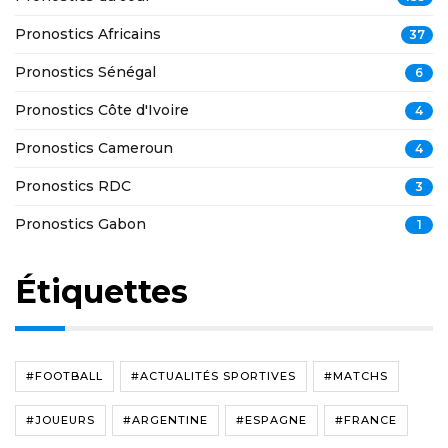
Pronostics Africains
37
Pronostics Sénégal
6
Pronostics Côte d'Ivoire
4
Pronostics Cameroun
4
Pronostics RDC
3
Pronostics Gabon
1
Étiquettes
#FOOTBALL
#ACTUALITÉS SPORTIVES
#MATCHS
#JOUEURS
#ARGENTINE
#ESPAGNE
#FRANCE