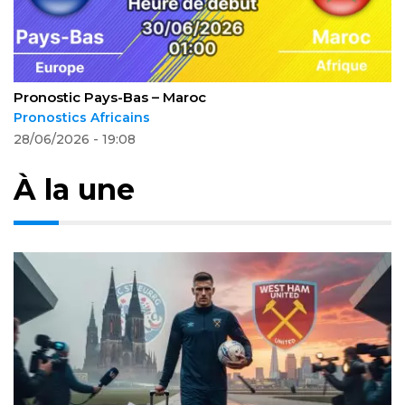
Pronostic Pays-Bas – Maroc
Pronostics Africains
28/06/2026 - 19:08
À la une