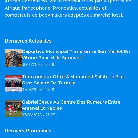
African-Football couvre le football et les paris sportifs en
Afrique francophone. Pronostics, actualités et
comparatifs de bookmakers adaptés au marché local.
Dernières Actualités
Deportivo Municipal Transforme Son Maillot En
Vitrine Pour Mille Sponsors
08/08/2026 - 05:30
Trabzonspor Offre À Mohamed Salah Le Plus
Gros Salaire De Turquie
07/08/2026 - 23:30
Gabriel Jesus Au Centre Des Rumeurs Entre
Arsenal Et Naples
07/08/2026 - 21:05
Derniers Pronostics