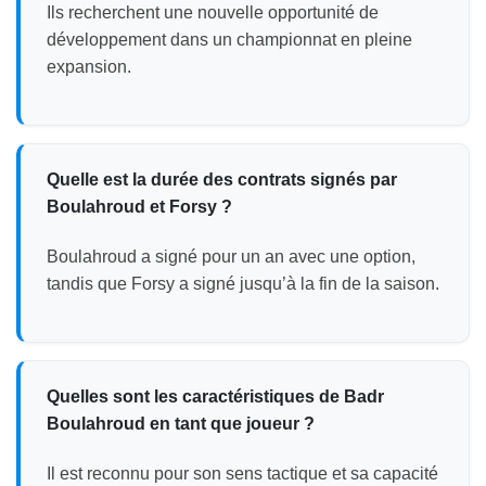
Ils recherchent une nouvelle opportunité de
développement dans un championnat en pleine
expansion.
Quelle est la durée des contrats signés par
Boulahroud et Forsy ?
Boulahroud a signé pour un an avec une option,
tandis que Forsy a signé jusqu’à la fin de la saison.
Quelles sont les caractéristiques de Badr
Boulahroud en tant que joueur ?
Il est reconnu pour son sens tactique et sa capacité