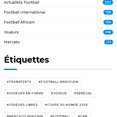
Actualités Football
332
Football International
196
Football Africain
194
Joueurs
168
Mercato
121
Étiquettes
#TRANSFERTS
#FOOTBALL MAROCAIN
#JOUEURS EN FORME
#JOUEUR
#SÉNÉGAL
#JOUEURS LIBRES
#COUPE DU MONDE 2026
#MERCATO AFRICAIN
#FOOTBALL
#CAN