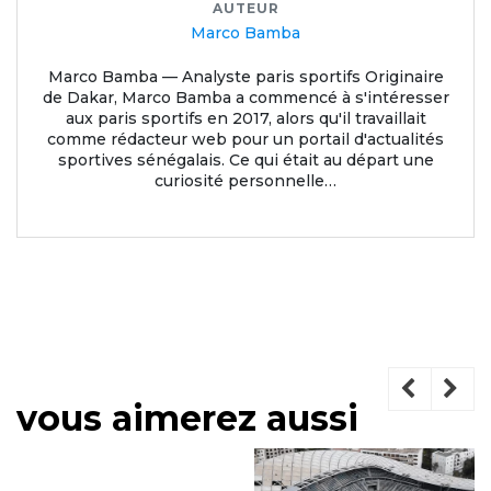
AUTEUR
Marco Bamba
Marco Bamba — Analyste paris sportifs Originaire
de Dakar, Marco Bamba a commencé à s'intéresser
aux paris sportifs en 2017, alors qu'il travaillait
comme rédacteur web pour un portail d'actualités
sportives sénégalais. Ce qui était au départ une
curiosité personnelle…
vous aimerez aussi