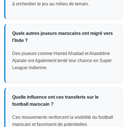
à orchestrer le jeu au milieu de terrain.
Quels autres joueurs marocains ont migré vers
l’Inde ?
Des joueurs comme Hamid Ahadad et Alaeddine
Ajaraie ont également tenté leur chance en Super
League indienne.
Quelle influence ont ces transferts sur le
football marocain ?
Ces mouvements renforcent la visibilité du football
marocain et favorisent de potentielles