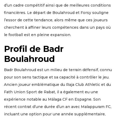
d’un cadre compétitif ainsi que de meilleures conditions
financières. Le départ de Boulahroud et Forsy souligne
l’essor de cette tendance, alors même que ces joueurs
cherchent à affiner leurs compétences dans un pays où
le football est en pleine expansion.
Profil de Badr
Boulahroud
Badr Boulahroud est un milieu de terrain défensif, connu
pour son sens tactique et sa capacité à contrôler le jeu.
Ancien joueur emblématique du Raja Club Athletic et du
Fath Union Sport de Rabat, il a également eu une
expérience notable au Málaga CF en Espagne. Son
récent contrat d’une durée d’un an avec Malappuram FC,
incluant une option pour une année supplémentaire,