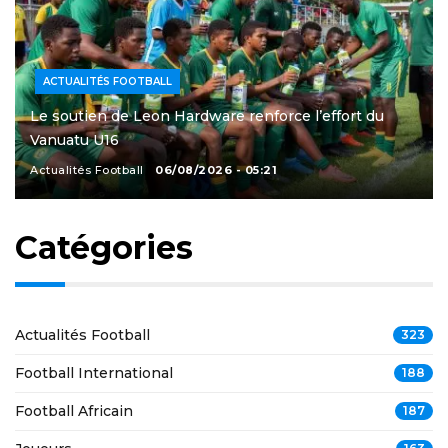
ACTUALITÉS FOOTBALL
Le soutien de Leon Hardware renforce l’effort du
Vanuatu U16
Actualités Football
06/08/2026 - 05:21
Catégories
Actualités Football
323
Football International
188
Football Africain
187