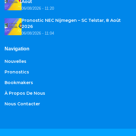
Août
06/08/2026 - 11:20
Pronostic NEC Nijmegen – SC Telstar, 8 Août
2026
06/08/2026 - 11:04
Navigation
Nouvelles
Pronostics
Bookmakers
À Propos De Nous
Nous Contacter