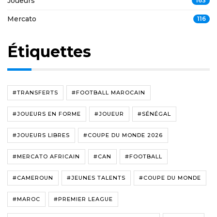
Joueurs
163
Mercato
116
Étiquettes
#TRANSFERTS
#FOOTBALL MAROCAIN
#JOUEURS EN FORME
#JOUEUR
#SÉNÉGAL
#JOUEURS LIBRES
#COUPE DU MONDE 2026
#MERCATO AFRICAIN
#CAN
#FOOTBALL
#CAMEROUN
#JEUNES TALENTS
#COUPE DU MONDE
#MAROC
#PREMIER LEAGUE