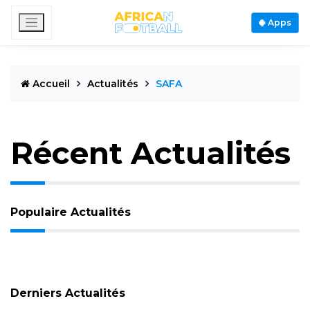
Apps
Accueil
Actualités
SAFA
Récent Actualités
Populaire Actualités
Derniers Actualités