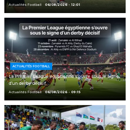
Actualités Football
06/08/2026 - 12:01
ACTUALITÉS FOOTBALL
La Premier League égyptienne s’ouvre sous le signe
d’un derby décisif
Actualités Football
06/08/2026 - 09:15