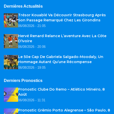
Dernières Actualités
Trésor Kouablé Va Découvrir Strasbourg Après
Son Passage Remarqué Chez Les Girondins
06/08/2026 - 21:05
Hervé Renard Relance L’aventure Avec La Côte
D’Ivoire
06/08/2026 - 20:06
Le 50e Cap De Gabriela Salgado-Moodaly, Un
Hommage Autant Qu’une Récompense
06/08/2026 - 19:05
Derniers Pronostics
Pronostic Clube Do Remo – Atlético Mineiro, 8
Août
06/08/2026 - 11:31
Pronostic Grêmio Porto Alegrense – São Paulo, 8