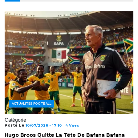
ACTUALITÉS FOOTBALL
Catégorie :
Posté Le
10/07/2026 - 17:10
4 Vues
Hugo Broos Quitte La Tête De Bafana Bafana