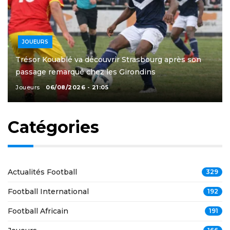
JOUEURS
Trésor Kouablé va découvrir Strasbourg après son
passage remarqué chez les Girondins
Joueurs
06/08/2026 - 21:05
Catégories
Actualités Football
329
Football International
192
Football Africain
191