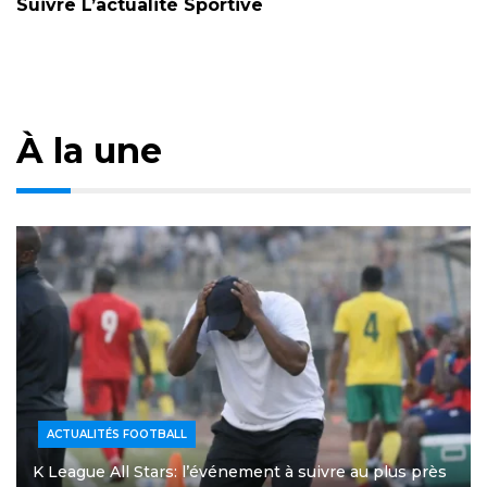
Suivre L’actualité Sportive
À la une
ACTUALITÉS FOOTBALL
K League All Stars: l’événement à suivre au plus près