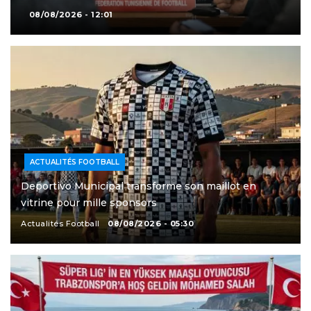
08/08/2026 - 12:01
ACTUALITÉS FOOTBALL
Deportivo Municipal transforme son maillot en
vitrine pour mille sponsors
Actualités Football
08/08/2026 - 05:30