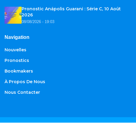
Pronostic Anápolis Guarani : Série C, 10 Août
2026
08/08/2026 - 19:03
Navigation
Nouvelles
Pronostics
Bookmakers
À Propos De Nous
Nous Contacter
© 2026
African-football.com
. Tous droits réservés.