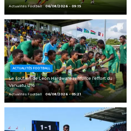
Actualités Football
06/08/2026 - 09:15
ACTUALITÉS FOOTBALL
Le soutien de Leon Hardware renforce l’effort du
Vanuatu U16
Actualités Football
06/08/2026 - 05:21