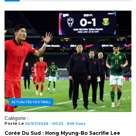
ACTUALITÉS FOOTBALL
Catégorie :
Posté Le
02/07/2026 - 00:23
909 Vues
Corée Du Sud : Hong Myung-Bo Sacrifie Lee