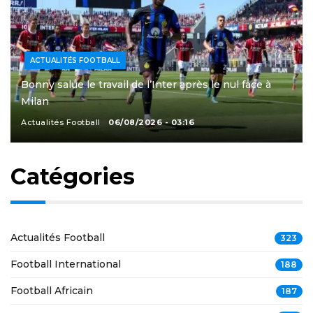
ACTUALITÉS FOOTBALL
Bonny salue le travail de l’Inter après le nul face à
Milan
Actualités Football
06/08/2026 - 03:16
Catégories
Actualités Football
323
Football International
188
Football Africain
187