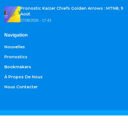
Pronostic Kaizer Chiefs Golden Arrows : MTN8, 9
Août
07/08/2026 - 17:43
Navigation
Nouvelles
Pronostics
Bookmakers
À Propos De Nous
Nous Contacter
© 2026
African-football.com
. Tous droits réservés.