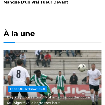
Manqué D’un Vrai Tueur Devant
À la une
FOOTBALL INTERNATIONAL
Beşiktaş pousse pour Mohamed Saliou Bangoura, le
MC Alger fixe la barre très haut