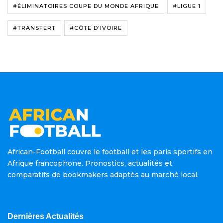
#ÉLIMINATOIRES COUPE DU MONDE AFRIQUE
#LIGUE 1
#TRANSFERT
#CÔTE D'IVOIRE
African-Football couvre le football et les paris sportifs en
Afrique francophone. Pronostics, actualités et
comparatifs de bookmakers adaptés au marché local.
Dernières Actualités